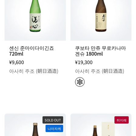
센신 준마이다이긴죠
쿠보타 만쥬 무로카나마
720ml
겐슈 1800ml
¥9,600
¥19,300
아사히 주조 (朝日酒造)
아사히 주조 (朝日酒造)
SOLD OUT
히이레
나마자케