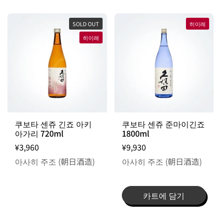
SOLD OUT
히이레
히이레
출고일 지정 불가 / 주문 후 입고 제품
쿠보타 센쥬 긴죠 아키
쿠보타 센쥬 준마이긴죠
아가리 720ml
1800ml
¥3,960
¥9,930
아사히 주조 (朝日酒造)
아사히 주조 (朝日酒造)
카트에 담기