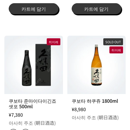
카트에 담기
카트에 담기
히이레
SOLD OUT
히이레
쿠보타 준마이다이긴죠
쿠보타 햐쿠쥬 1800ml
셋포 500ml
¥8,980
¥7,380
아사히 주조 (朝日酒造)
아사히 주조 (朝日酒造)