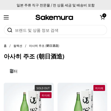
본문으로 건너뛰기
일본 주류 직구 전문몰 / 전 상품 세금 및 배송비 포함
카트 열기
0
메뉴 열기
홈
/
컬렉션
/
아사히 주조 (朝日酒造)
아사히 주조 (朝日酒造)
필터
SOLD OUT
히이레
히이레