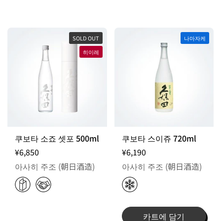
SOLD OUT
나마자케
히이레
쿠보타 소죠 셋포 500ml
쿠보타 스이쥬 720ml
¥6,850
¥6,190
아사히 주조 (朝日酒造)
아사히 주조 (朝日酒造)
카트에 담기