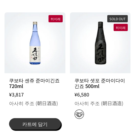
히이레
SOLD OUT
히이레
쿠보타 센쥬 준마이긴죠
쿠보타 셋포 준마이다이
720ml
긴죠 500ml
¥3,817
¥6,580
아사히 주조 (朝日酒造)
아사히 주조 (朝日酒造)
카트에 담기