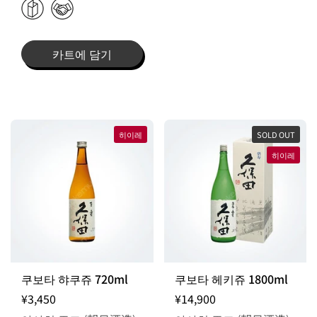
카트에 담기
히이레
SOLD OUT
히이레
쿠보타 햐쿠쥬 720ml
쿠보타 헤키쥬 1800ml
¥3,450
¥14,900