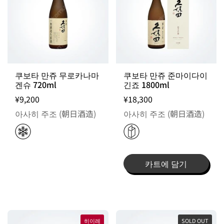
출고일 지정 불가 / 주문 후 입고 제품
쿠보타 만쥬 무로카나마
쿠보타 만쥬 준마이다이
겐슈 720ml
긴죠 1800ml
¥9,200
¥18,300
아사히 주조 (朝日酒造)
아사히 주조 (朝日酒造)
카트에 담기
히이레
SOLD OUT