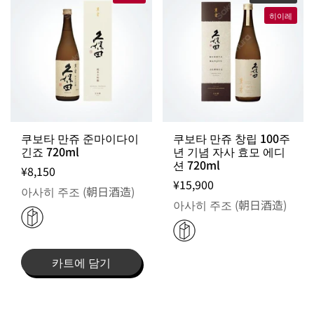
히이레
쿠보타 만쥬 준마이다이
쿠보타 만쥬 창립 100주
긴죠 720ml
년 기념 자사 효모 에디
션 720ml
¥8,150
¥15,900
아사히 주조 (朝日酒造)
아사히 주조 (朝日酒造)
카트에 담기