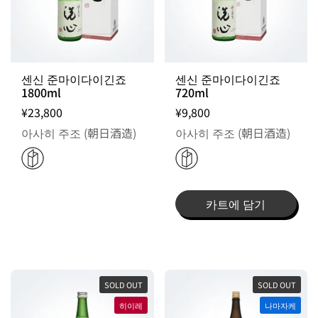
출고일 지정 불가 / 주문 후 입고 제품
센신 준마이다이긴죠
센신 준마이다이긴죠
1800ml
720ml
¥23,800
¥9,800
아사히 주조 (朝日酒造)
아사히 주조 (朝日酒造)
카트에 담기
SOLD OUT
SOLD OUT
히이레
나마자케