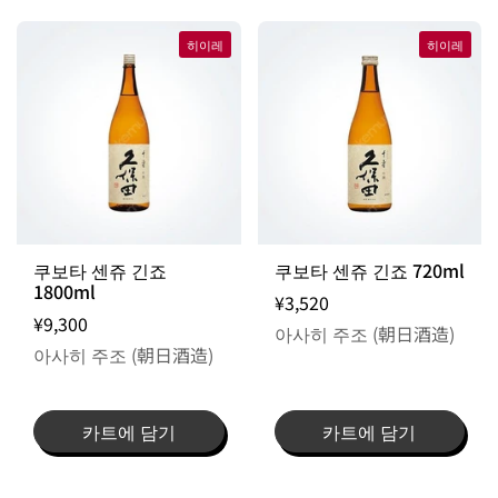
히이레
히이레
출고일 지정 불가 / 주문 후 입고 제품
쿠보타 센쥬 긴죠
쿠보타 센쥬 긴죠 720ml
1800ml
¥3,520
¥9,300
아사히 주조 (朝日酒造)
아사히 주조 (朝日酒造)
카트에 담기
카트에 담기