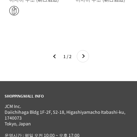
다음
1 / 2
이전
SHOPPINGMALL INFO
JCM Inc.
Daiichihaga Bldg 1F-2F, 52-18, Higashiyamacho Itabashi-ku,
1740073
Tokyo, Japan
운영시간 : 평일 오전 10:00 ~ 오후 17:00