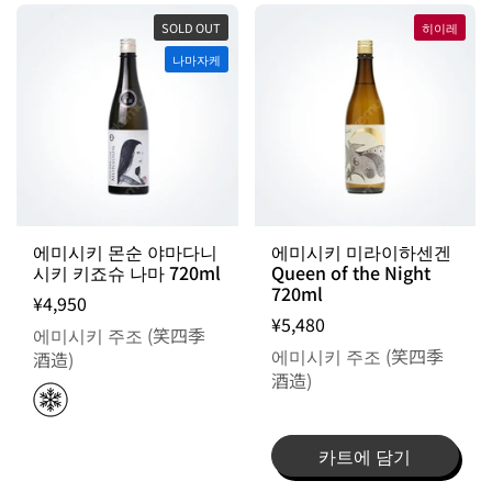
SOLD OUT
히이레
나마자케
에미시키 몬순 야마다니
에미시키 미라이하센겐
시키 키죠슈 나마 720ml
Queen of the Night
720ml
¥4,950
¥5,480
에미시키 주조 (笑四季
에미시키 주조 (笑四季
酒造)
酒造)
카트에 담기