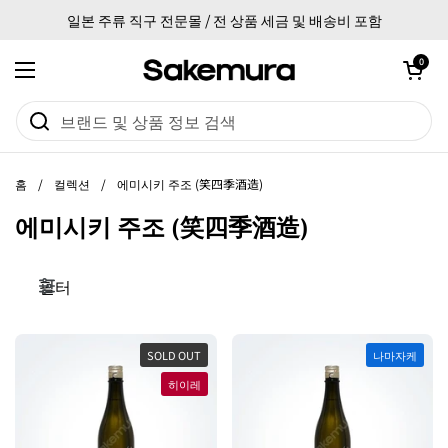
본문으로 건너뛰기
일본 주류 직구 전문몰 / 전 상품 세금 및 배송비 포함
카트 열기
0
메뉴 열기
홈
/
컬렉션
/
에미시키 주조 (笑四季酒造)
에미시키 주조 (笑四季酒造)
필터
SOLD OUT
나마자케
히이레