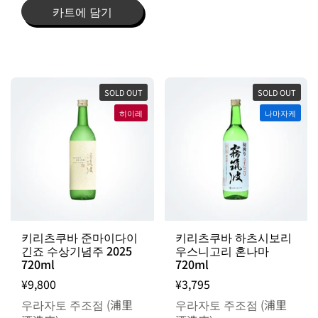
카트에 담기
SOLD OUT
SOLD OUT
히이레
나마자케
키리츠쿠바 준마이다이
키리츠쿠바 하츠시보리
긴죠 수상기념주 2025
우스니고리 혼나마
720ml
720ml
¥9,800
¥3,795
우라자토 주조점 (浦里
우라자토 주조점 (浦里