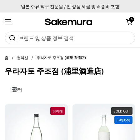
본문으로 건너뛰기
일본 주류 직구 전문몰 / 전 상품 세금 및 배송비 포함
카트 열기
0
메뉴 열기
홈
/
컬렉션
/
우라자토 주조점 (浦里酒造店)
우라자토 주조점 (浦里酒造店)
필터
히이레
SOLD OUT
나마자케