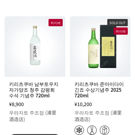
히이레
SOLD OUT
히이레
키리츠쿠바 남부토우지
키리츠쿠바 준마이다이
자가양조 청주 감평회
긴죠 수상기념주 2025
수석 기념주 720ml
720ml
¥8,900
¥10,200
우라자토 주조점 (浦里
우라자토 주조점 (浦里
酒造店)
酒造店)