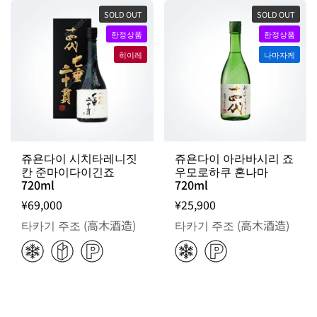
SOLD OUT
SOLD OUT
한정상품
한정상품
히이레
나마자케
쥬욘다이 시치타레니짓
쥬욘다이 아라바시리 죠
칸 준마이다이긴죠
우모로하쿠 혼나마
720ml
720ml
¥69,000
¥25,900
타카기 주조 (高木酒造)
타카기 주조 (高木酒造)