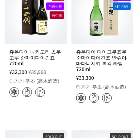
한정상품
나마자케
히이레
TODAY'S
PICK
쥬욘다이 나카도리 쵸우
쥬욘다이 다이고쿠죠우
고쿠 준마이다이긴죠
준마이다이긴죠 반슈야
720ml
마다니시키 복각 라벨
720ml
¥32,300
¥35,900
¥33,300
타카기 주조 (高木酒造)
타카기 주조 (高木酒造)
SOLD OUT
SOLD OUT