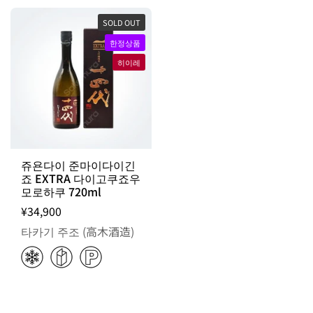
SOLD OUT
한정상품
히이레
쥬욘다이 준마이다이긴
죠 EXTRA 다이고쿠죠우
모로하쿠 720ml
¥34,900
타카기 주조 (高木酒造)