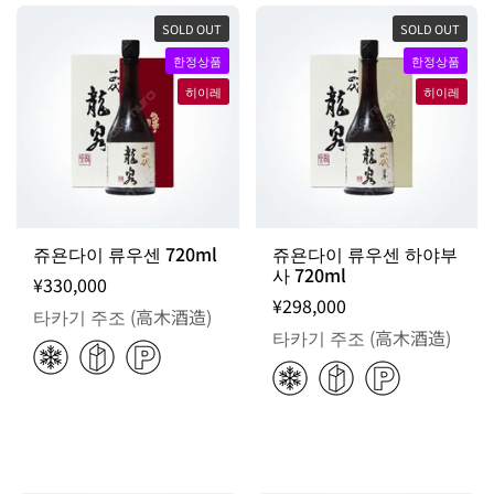
SOLD OUT
SOLD OUT
한정상품
한정상품
히이레
히이레
쥬욘다이 류우센 720ml
쥬욘다이 류우센 하야부
사 720ml
¥330,000
¥298,000
타카기 주조 (高木酒造)
타카기 주조 (高木酒造)