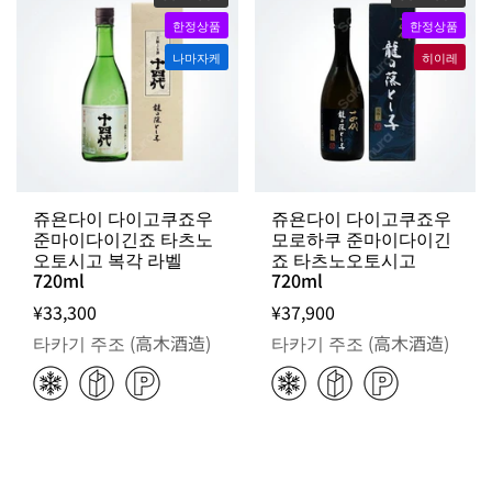
한정상품
한정상품
나마자케
히이레
쥬욘다이 다이고쿠죠우
쥬욘다이 다이고쿠죠우
준마이다이긴죠 타츠노
모로하쿠 준마이다이긴
오토시고 복각 라벨
죠 타츠노오토시고
720ml
720ml
¥33,300
¥37,900
타카기 주조 (高木酒造)
타카기 주조 (高木酒造)