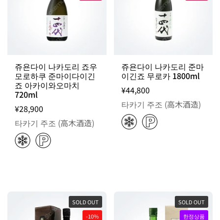
쥬욘다이 나카도리 죠우
쥬욘다이 나카도리 준마
모로하쿠 준마이다이긴
이긴죠 무로카 1800ml
죠 아카이와오마치
¥44,800
720ml
타카기 주조 (高木酒造)
¥28,900
타카기 주조 (高木酒造)
SOLD OUT
SOLD OUT
-10%
한정상품