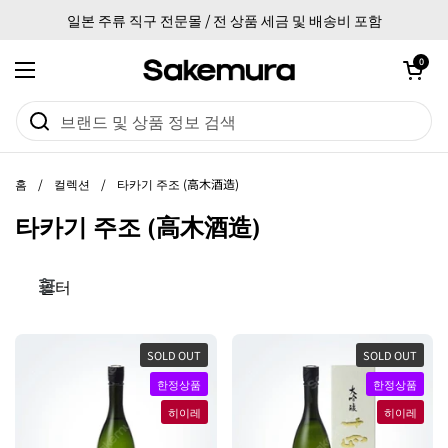
본문으로 건너뛰기
일본 주류 직구 전문몰 / 전 상품 세금 및 배송비 포함
카트 열기
0
메뉴 열기
홈
/
컬렉션
/
타카기 주조 (高木酒造)
타카기 주조 (高木酒造)
필터
SOLD OUT
SOLD OUT
한정상품
한정상품
히이레
히이레