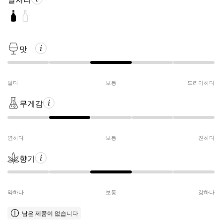
맛
달다
보통
드라이하다
무게감
연하다
보통
진하다
향기
약하다
보통
강하다
남은 제품이 없습니다