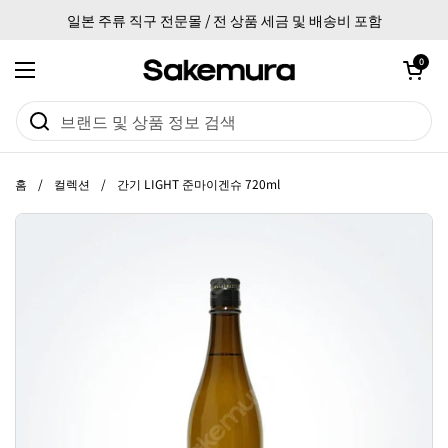
본문으로 건너뛰기
일본 주류 직구 전문몰 / 전 상품 세금 및 배송비 포함
카트 열기
0
메뉴 열기
홈
/
컬렉션
/
간기 LIGHT 준마이겐슈 720ml