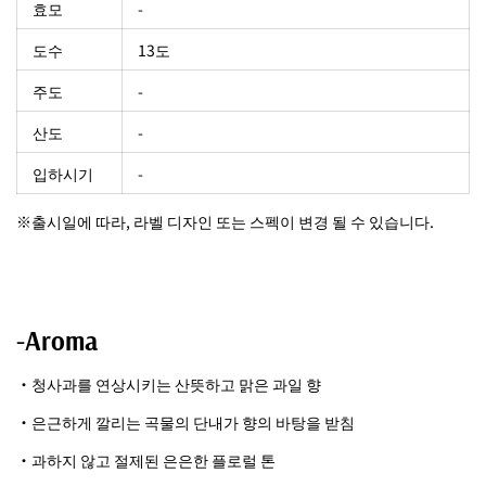
효모
-
도수
13도
주도
-
산도
-
입하시기
-
※출시일에 따라, 라벨 디자인 또는 스펙이 변경 될 수 있습니다.
-Aroma
・청사과를 연상시키는 산뜻하고 맑은 과일 향
・은근하게 깔리는 곡물의 단내가 향의 바탕을 받침
・과하지 않고 절제된 은은한 플로럴 톤