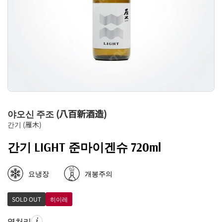
야오신 주조 (八百新酒造)
간기 (雁木)
간기 LIGHT 준마이겐슈 720ml
요냉장
개봉주의
SOLD OUT
히이레
열처리