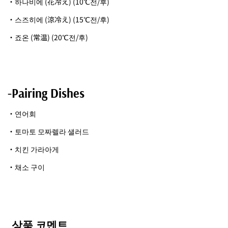
・하나비에 (花冷え) (10℃전/후)
・스즈히에 (涼冷え) (15℃전/후)
・죠온 (常温) (20℃전/후)
-Pairing Dishes
・연어회
・토마토 모짜렐라 샐러드
・치킨 가라아게
・채소 구이
상품 코멘트