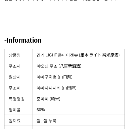
-Information
상품명
간기 LIGHT 준마이겐슈 (雁木 ライト 純米原酒)
주조사
야오신 주조 (八百新酒造)
원산지
야마구치현 (山口県)
주조미
야마다니시키 (山田錦)
특정명칭
준마이 (
純米
)
정미율
60%
원재료
쌀 , 쌀 누룩