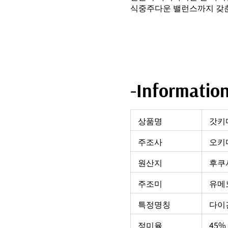
식중주다운 밸런스까지 갖춘
-Informatio
상품명
갓키
주조사
오키
원산지
후쿠
주조미
유메
특정명칭
다이
정미율
45%