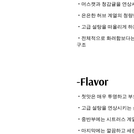
・머스캣과 청감귤을 연상시
・은은한 허브 계열의 청량
・고급 설탕을 떠올리게 하
・전체적으로 화려함보다는
구조
-Flavor
・첫맛은 매우 투명하고 부
・고급 설탕을 연상시키는 
・중반부에는 시트러스 계열
・마지막에는 깔끔하고 세련