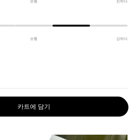
보통
진하다
보통
강하다
카트에 담기