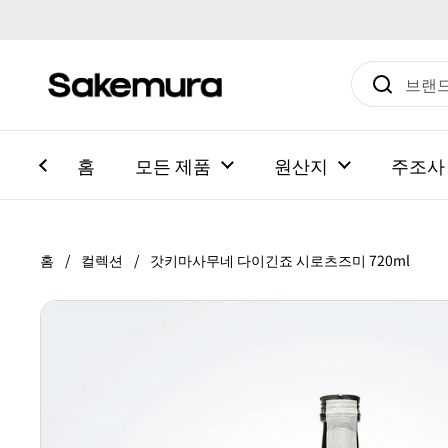
본문으로 건너뛰기
홈
모든 제품
원산지
주조사
홈
/
컬렉션
/
갓키마사무네 다이긴죠 시로츠즈미 720ml