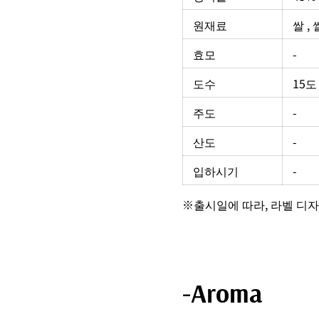
원재료
쌀 ,
효모
-
도수
15도
주도
-
산도
-
입하시기
-
※출시일에 따라, 라벨 디자
-Aroma