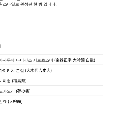
 스타일로 완성된 한 병 입니다.
n
마사무네 다이긴죠 시로츠즈미 (楽器正宗 大吟醸 白鼓)
다이키치 본점 (大木代吉本店)
시마현 (福島県)
노카오리 (夢の香
)
긴죠 (大吟醸)