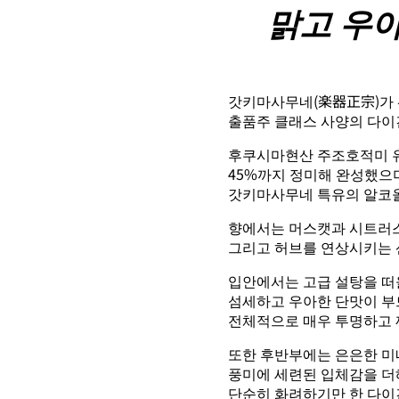
맑고 우아
갓키마사무네(楽器正宗)가
출품주 클래스 사양의 다이
후쿠시마현산 주조호적미 
45%까지 정미해 완성했으
갓키마사무네 특유의 알코올
향에서는 머스캣과 시트러스
그리고 허브를 연상시키는 
입안에서는 고급 설탕을 떠
섬세하고 우아한 단맛이 부
전체적으로 매우 투명하고 
또한 후반부에는 은은한 
풍미에 세련된 입체감을 더
단순히 화려하기만 한 다이