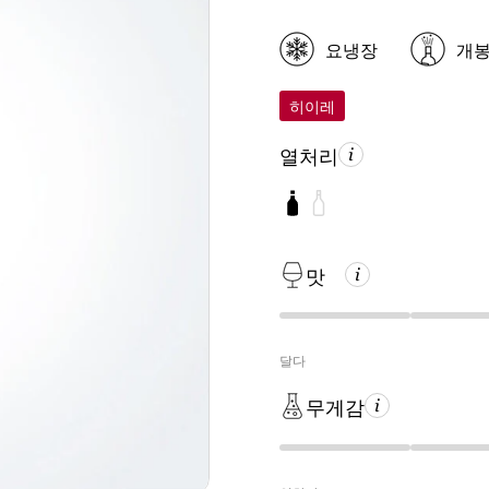
요냉장
개
히이레
열처리
맛
달다
무게감