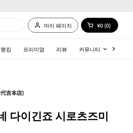
마이 페이지
¥0
0
카트 열기
쇼핑 카트 총계:
카트 내에 제품
 랭킹
프리미엄
리뷰
커뮤니티
뉴스
木代吉本店)
네 다이긴죠 시로츠즈미