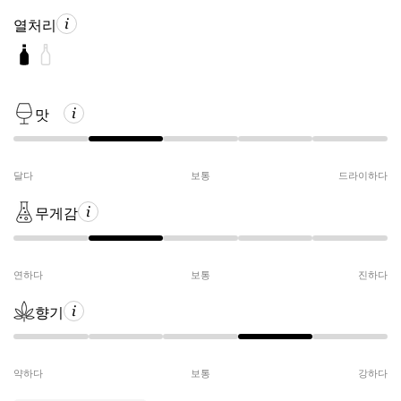
열처리
맛
달다
보통
드라이하다
무게감
연하다
보통
진하다
향기
약하다
보통
강하다