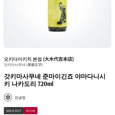
오키다이키치 본점 (大木代吉本店)
갓키마사무네 (楽器正宗)
갓키마사무네 준마이긴죠 야마다니시
키 나카도리 720ml
요냉장
SOLD OUT
히이레