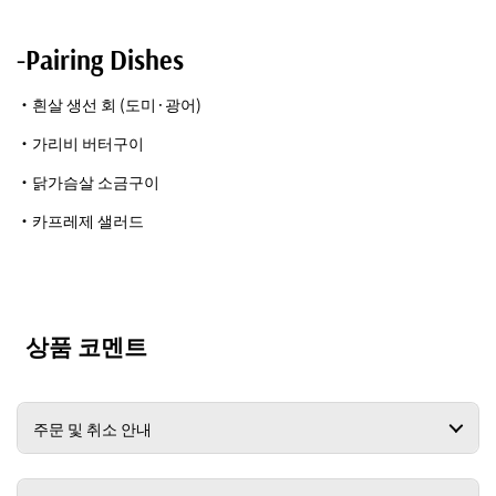
-Pairing Dishes
・흰살 생선 회 (도미·광어)
・가리비 버터구이
・닭가슴살 소금구이
・카프레제 샐러드
상품 코멘트
주문 및 취소 안내