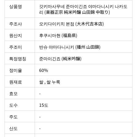
상품명
갓키마사무네 준마이긴죠 야마다니시키 나카도
리 (楽器正宗 純米吟醸 山田錦 中取り)
주조사
오키다이키치 본점 (大木代吉本店)
원산지
후쿠시마현 (福島県)
주조미
반슈 야마다니시키 (播州 山田錦
)
특정명칭
준마이긴죠 (純米吟醸)
정미율
60%
원재료
쌀 , 쌀 누룩
효모
-
도수
15도
주도
-
산도
-