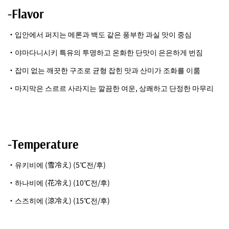
-Flavor
・입안에서 퍼지는 메론과 백도 같은 풍부한 과실 맛이 중심
・야마다니시키 특유의 투명하고 온화한 단맛이 은은하게 번짐
・잡미 없는 깨끗한 구조로 균형 잡힌 맛과 산미가 조화를 이룸
・마지막은 스르르 사라지는 깔끔한 여운, 상쾌하고 단정한 마무리
-Temperature
・유키비에 (雪冷え) (5℃전/후)
・하나비에 (花冷え) (10℃전/후)
・스즈히에 (涼冷え) (15℃전/후)