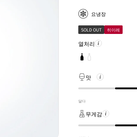
요냉장
SOLD OUT
히이레
열처리
맛
달다
무게감