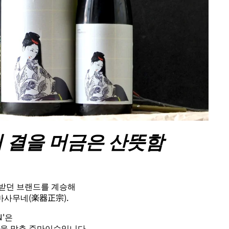
 결을 머금은 산뜻함
받던 브랜드를 계승해
사무네(楽器正宗).
N'은
점을 맞춘 준마이슈입니다.