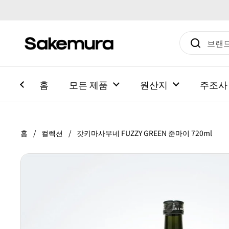
본문으로 건너뛰기
홈
모든 제품
원산지
주조사
홈
/
컬렉션
/
갓키마사무네 FUZZY GREEN 준마이 720ml