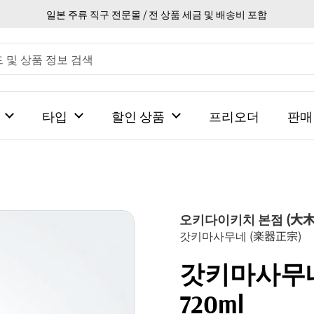
일본 주류 직구 전문몰 / 전 상품 세금 및 배송비 포함
타입
할인 상품
프리오더
판매
오키다이키치 본점 (大
갓키마사무네 (楽器正宗)
갓키마사무네 
720ml