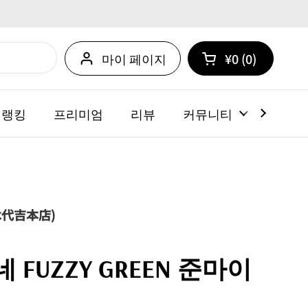
마이 페이지
¥0
0
카트 열기
쇼핑 카트 총계:
카트 내에 제품
 랭킹
프리미엄
리뷰
커뮤니티
뉴스
木代吉本店)
FUZZY GREEN 준마이