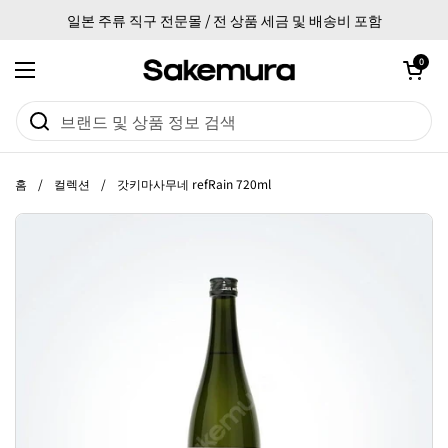
본문으로 건너뛰기
일본 주류 직구 전문몰 / 전 상품 세금 및 배송비 포함
카트 열기
0
메뉴 열기
홈
/
컬렉션
/
갓키마사무네 refRain 720ml