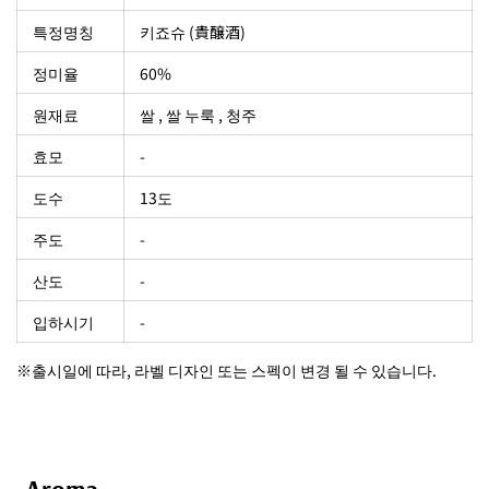
특정명칭
키죠슈 (貴醸酒)
정미율
60%
원재료
쌀 , 쌀 누룩 , 청주
효모
-
도수
13도
주도
-
산도
-
입하시기
-
※출시일에 따라, 라벨 디자인 또는 스펙이 변경 될 수 있습니다.