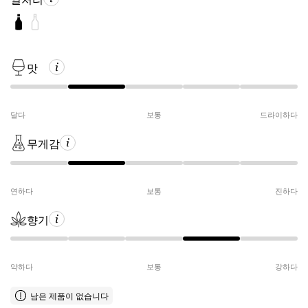
맛
달다
보통
드라이하다
무게감
연하다
보통
진하다
향기
약하다
보통
강하다
남은 제품이 없습니다