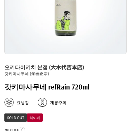
오키다이키치 본점 (大木代吉本店)
갓키마사무네 (楽器正宗)
갓키마사무네 refRain 720ml
요냉장
개봉주의
SOLD OUT
히이레
열처리