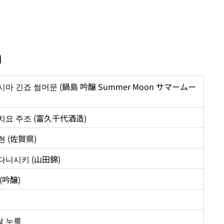
n
마 긴죠 썸머문 (鍋島 吟醸 Summer Moon サマームー
치요 주조 (富久千代酒造)
 (佐賀県)
다니시키 (山田錦)
(吟醸)
 쌀 누룩