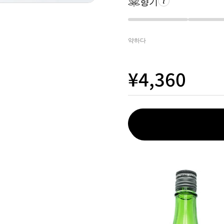
향기
약하다
¥4,360