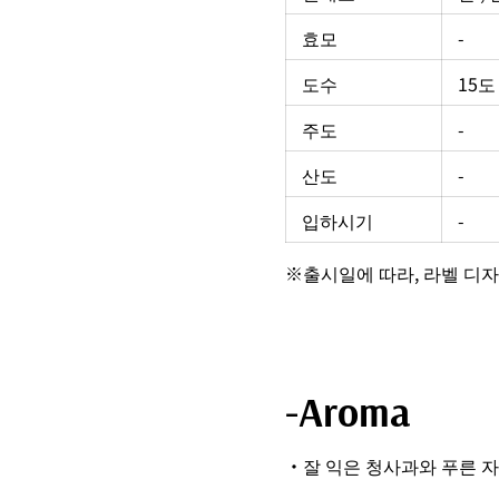
효모
-
도수
15도
주도
-
산도
-
입하시기
-
※출시일에 따라, 라벨 디자
-Aroma
・잘 익은 청사과와 푸른 