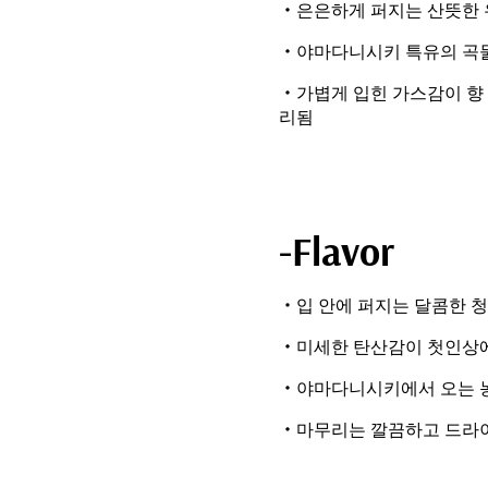
・은은하게 퍼지는 산뜻한 
・야마다니시키 특유의 곡물
・가볍게 입힌 가스감이 향
리됨
-Flavor
・입 안에 퍼지는 달콤한 
・미세한 탄산감이 첫인상에
・야마다니시키에서 오는 농
・마무리는 깔끔하고 드라이