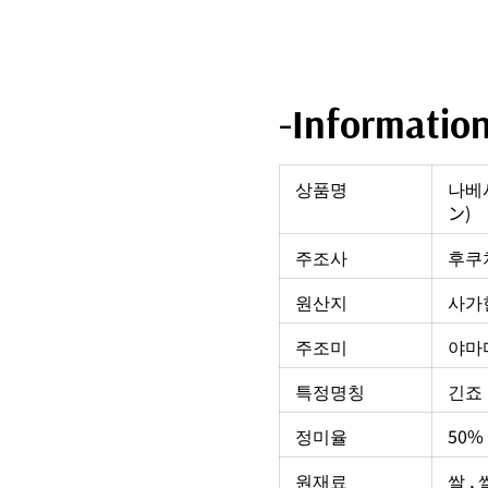
-Informatio
상품명
나베시
ン)
주조사
후쿠
원산지
사가현
주조미
야마
특정명칭
긴죠 
정미율
50%
원재료
쌀 ,