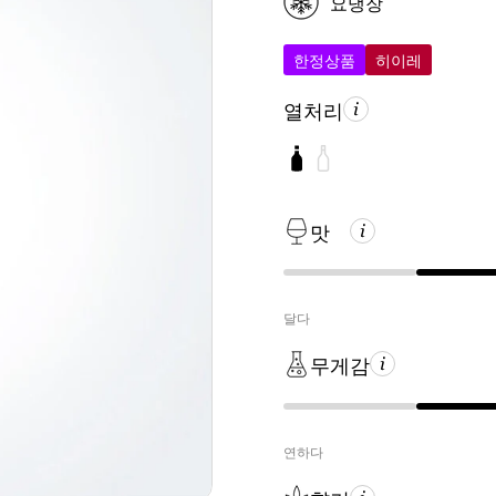
요냉장
한정상품
히이레
열처리
맛
달다
무게감
연하다