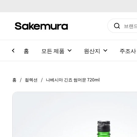
본문으로 건너뛰기
홈
모든 제품
원산지
주조사
홈
/
컬렉션
/
나베시마 긴죠 썸머문 720ml