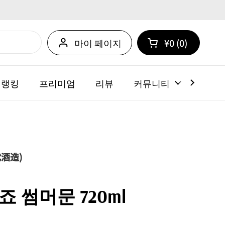
마이 페이지
¥0
0
카트 열기
쇼핑 카트 총계:
카트 내에 제품
 랭킹
프리미엄
리뷰
커뮤니티
뉴스
酒造)
 썸머문 720ml