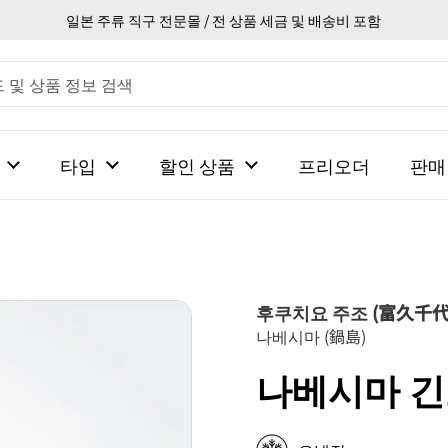
일본 주류 직구 전문몰 / 전 상품 세금 및 배송비 포함
타입
할인 상품
프리오더
판매
후쿠치요 주조 (富久千代
나베시마 (鍋島)
나베시마 긴죠