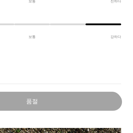
보통
진하다
보통
강하다
품절