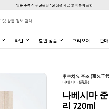
일본 주류 직구 전문몰 / 전 상품 세금 및 배송비 포함
타입
할인 상품
프리오더
판매
후쿠치요 주조 (富久千代
나베시마 (鍋島)
나베시마 
리 720ml