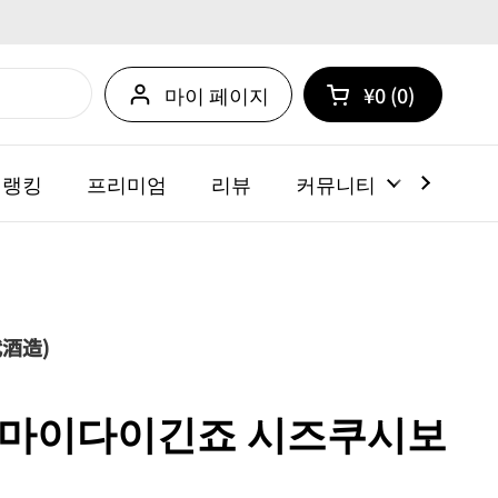
마이 페이지
¥0
0
카트 열기
쇼핑 카트 총계:
카트 내에 제품
 랭킹
프리미엄
리뷰
커뮤니티
뉴스
酒造)
준마이다이긴죠 시즈쿠시보