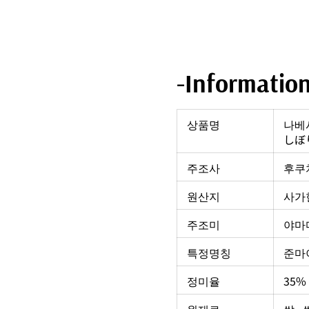
-Informatio
상품명
나베
しぼ
주조사
후쿠
원산지
사가현
주조미
야마
특정명칭
준마
정미율
35%