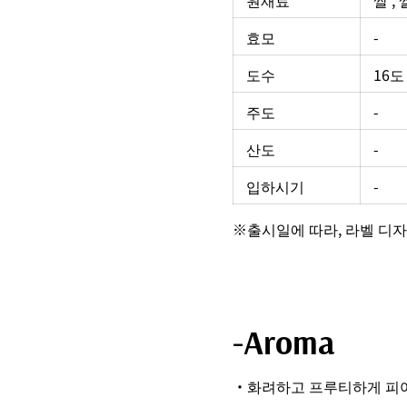
원재료
쌀 ,
효모
-
도수
16도
주도
-
산도
-
입하시기
-
※출시일에 따라, 라벨 디자
-Aroma
・화려하고 프루티하게 피