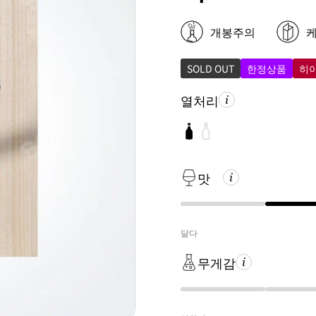
개봉주의
케
SOLD OUT
한정상품
히
열처리
맛
달다
무게감