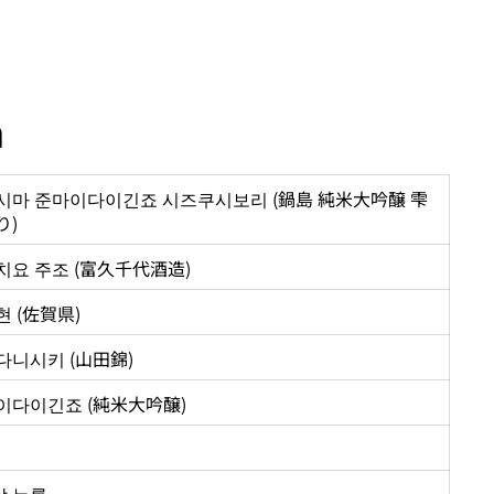
n
시마 준마이다이긴죠 시즈쿠시보리 (鍋島 純米大吟醸 雫
り)
치요 주조 (富久千代酒造)
 (佐賀県)
다니시키 (山田錦)
이다이긴죠 (純米大吟醸)