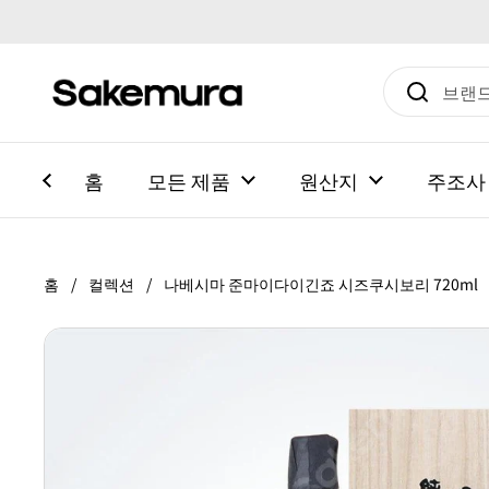
본문으로 건너뛰기
홈
모든 제품
원산지
주조사
홈
/
컬렉션
/
나베시마 준마이다이긴죠 시즈쿠시보리 720ml