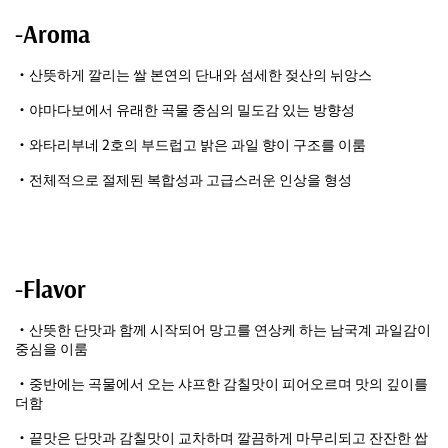
-Aroma
・산뜻하게 깔리는 쌀 본연의 단내와 섬세한 젖산의 뉘앙스
・야마다보에서 유래한 곡물 중심의 밀도감 있는 방향성
・와타리부네 2호의 부드럽고 밝은 과일 향이 구조를 이룸
・전체적으로 절제된 복합성과 고급스러운 인상을 형성
-Flavor
・산뜻한 단맛과 함께 시작되어 망고를 연상케 하는 남국계 과일감이
중심을 이룸
・중반에는 곡물에서 오는 샤프한 감칠맛이 피어오르며 맛의 깊이를
더함
・끝맛은 단맛과 감칠맛이 교차하며 깔끔하게 마무리되고 잔잔한 쌉