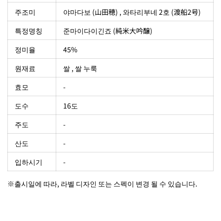
주조미
야마다보 (山田穂) , 와타리부네 2호 (渡船2号)
특정명칭
준마이다이긴죠 (純米大吟醸)
정미율
45%
원재료
쌀 , 쌀 누룩
효모
-
도수
16도
주도
-
산도
-
입하시기
-
※출시일에 따라, 라벨 디자인 또는 스펙이 변경 될 수 있습니다.