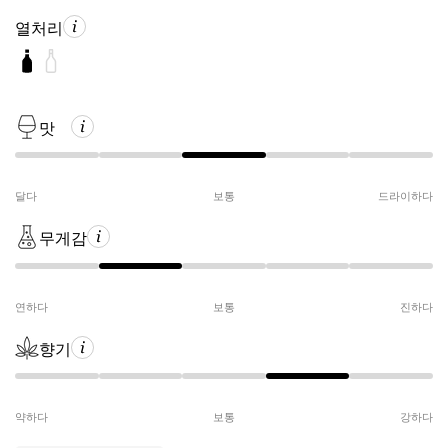
열처리
맛
달다
보통
드라이하다
무게감
연하다
보통
진하다
향기
약하다
보통
강하다