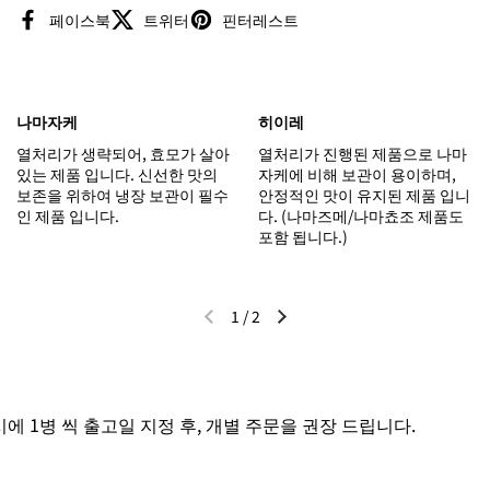
페이스북
트위터
핀터레스트
나마자케
히이레
열처리가 생략되어, 효모가 살아
열처리가 진행된 제품으로 나마
있는 제품 입니다. 신선한 맛의
자케에 비해 보관이 용이하며,
보존을 위하여 냉장 보관이 필수
안정적인 맛이 유지된 제품 입니
인 제품 입니다.
다. (나마즈메/나마쵸조 제품도
포함 됩니다.)
1
/
2
이전 슬라이드
다음 슬라이드
 1병 씩 출고일 지정 후, 개별 주문을 권장 드립니다.