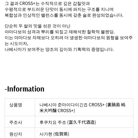
그 결과 CROSS+는 수직적으로 깊은 감칠맛과
수평적으로 부드러운 단맛이 동시에 퍼지는 구조를 지니며
복합성과 인상적인 밸런스를 동시에 갖춘 술로 완성되었습니다.
단순히 두 쌀의 맛을 섞은 것이 아닌
야마다보의 성격과 뿌리를 되짚고 재해석한 철학적 블렌딩.
이는 야마다보 자체보다 오히려 더 생생한 야마다보의 원형을 보여주
는 시도이자,
나베시마가 보여주는 양조의 깊이와 기획력의 증명입니다.
-Information
상품명
나베시마 준마이다이긴죠 CROSS+ (裏鍋島 純
米大吟醸 CROSS+)
주조사
후쿠치요 주조 (富久千代酒造)
원산지
사가현 (佐賀県)