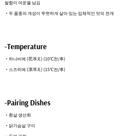
쌀함이 여운을 남김
・두 품종의 개성이 뚜렷하게 살아 있는 입체적인 맛의 전개
-Temperature
・하나비에 (花冷え) (10℃전/후)
・스즈히에 (涼冷え) (15℃전/후)
-Pairing Dishes
・흰살 생선회
・닭가슴살 구이
・두부 김치