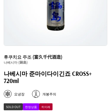
후쿠치요 주조 (富久千代酒造)
나베시마 (鍋島)
나베시마 준마이다이긴죠 CROSS+
720ml
요냉장
개봉주의
SOLD OUT
한정상품
히이레