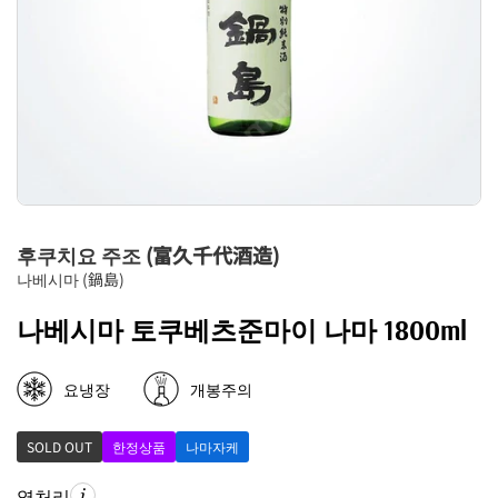
후쿠치요 주조 (富久千代酒造)
나베시마 (鍋島)
나베시마 토쿠베츠준마이 나마 1800ml
요냉장
개봉주의
SOLD OUT
한정상품
나마자케
열처리