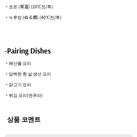
・죠온 (常温) (20℃전/후)
・누루캉 (ぬる燗) (40℃전/후)
-Pairing Dishes
・해산물 요리
・담백한 흰 살 생선 요리
・닭고기 요리
・튀김 요리(덴푸라)
상품 코멘트