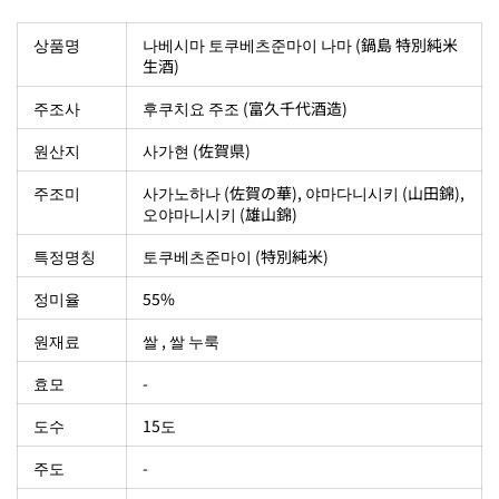
상품명
나베시마 토쿠베츠준마이 나마 (鍋島 特別純米
生酒)
주조사
후쿠치요 주조 (富久千代酒造)
원산지
사가현 (佐賀県)
주조미
사가노하나 (佐賀の華), 야마다니시키 (山田錦),
오야마니시키 (雄山錦)
특정명칭
토쿠베츠준마이 (特別純米)
정미율
55%
원재료
쌀 , 쌀 누룩
효모
-
도수
15도
주도
-