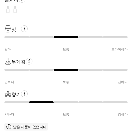
맛
달다
보통
드라이하다
무게감
연하다
보통
진하다
향기
약하다
보통
강하다
남은 제품이 없습니다