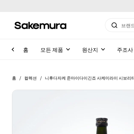
본문으로 건너뛰기
홈
모든 제품
원산지
주조사
홈
/
컬렉션
/
니후다자케 준마이다이긴죠 사케미라이 시보리타테