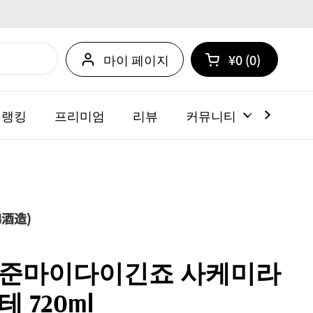
마이 페이지
¥0
0
카트 열기
쇼핑 카트 총계:
카트 내에 제품
 랭킹
프리미엄
리뷰
커뮤니티
뉴스
酒造)
 준마이다이긴죠 사케미라
 720ml