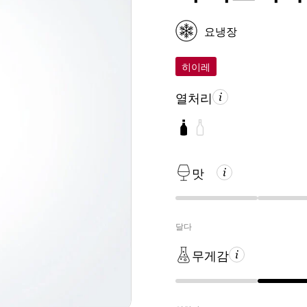
요냉장
히이레
열처리
맛
달다
무게감