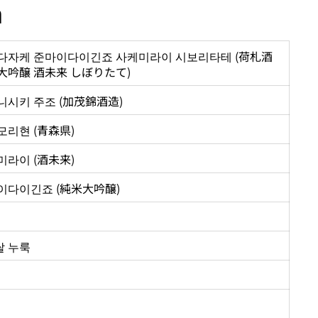
n
다자케 준마이다이긴죠 사케미라이 시보리타테 (荷札酒
大吟醸 酒未来 しぼりたて)
니시키 주조 (加茂錦酒造)
모리현 (青森県)
미라이 (酒未来)
이다이긴죠 (純米大吟醸)
 쌀 누룩