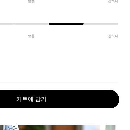
보통
진하다
보통
강하다
카트에 담기