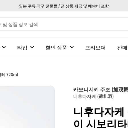
일본 주류 직구 전문몰 / 전 상품 세금 및 배송비 포함
타입
할인 상품
프리오더
판매
 720ml
카모니시키 주조 (加茂錦
니후다자케 (荷札酒)
니후다자케
이 시보리타테