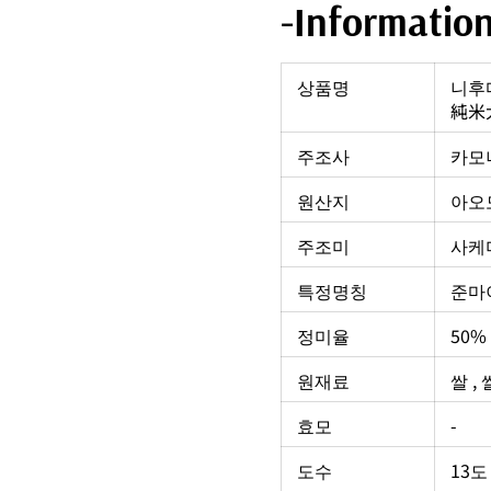
-Informatio
상품명
니후
純米
주조사
카모
원산지
아오
주조미
사케
특정명칭
준마
정미율
50%
원재료
쌀 ,
효모
-
도수
13도