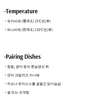
-Temperature
・유키비에 (雪冷え) (5℃전/후)
・하나비에 (花冷え) (10℃전/후)
-Pairing Dishes
・참돔, 광어 등의 흰살생선 회
・연어 크림치즈 카나페
・차슈나 유자소스를 곁들인 닭가슴살
・굴 또는 조개찜