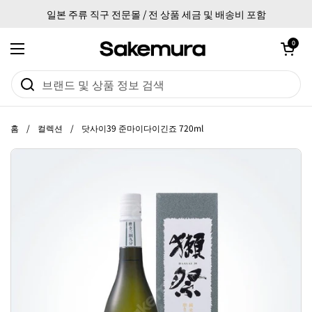
본문으로 건너뛰기
일본 주류 직구 전문몰 / 전 상품 세금 및 배송비 포함
카트 열기
0
메뉴 열기
홈
/
컬렉션
/
닷사이39 준마이다이긴죠 720ml