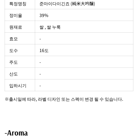
특정명칭
준마이다이긴죠 (純米大吟醸)
정미율
39%
원재료
쌀 , 쌀 누룩
효모
-
도수
16도
주도
-
산도
-
입하시기
-
※출시일에 따라, 라벨 디자인 또는 스펙이 변경 될 수 있습니다.
-Aroma