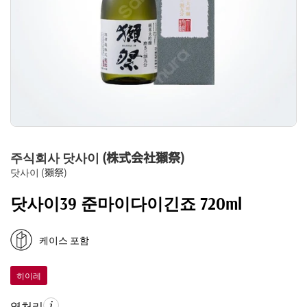
주식회사 닷사이 (株式会社獺祭)
닷사이 (獺祭)
닷사이39 준마이다이긴죠 720ml
케이스 포함
히이레
열처리