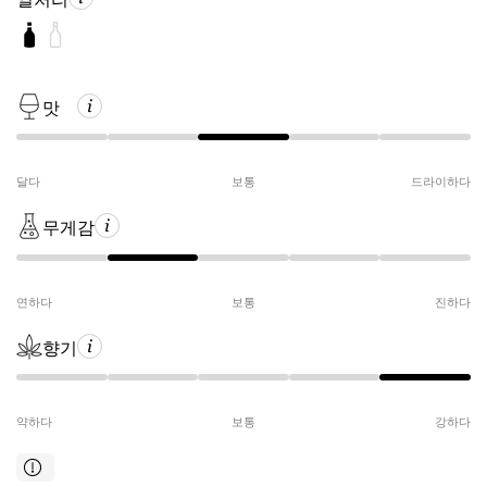
맛
달다
보통
드라이하다
무게감
연하다
보통
진하다
향기
약하다
보통
강하다