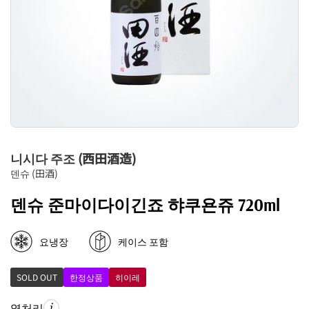
‎니시다 주조 (西田酒造)
덴슈 (田酒)
덴슈 준마이다이긴죠 햐쿠욘쥬 720ml
요냉장
케이스 포함
SOLD OUT
한정상품
히이레
열처리