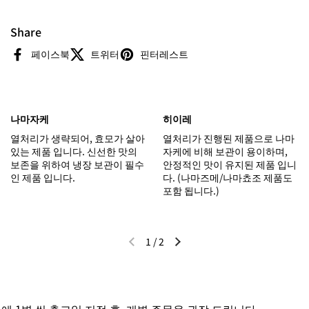
Share
페이스북
트위터
핀터레스트
나마자케
히이레
열처리가 생략되어, 효모가 살아
열처리가 진행된 제품으로 나마
있는 제품 입니다. 신선한 맛의
자케에 비해 보관이 용이하며,
보존을 위하여 냉장 보관이 필수
안정적인 맛이 유지된 제품 입니
인 제품 입니다.
다. (나마즈메/나마쵸조 제품도
포함 됩니다.)
1
/
2
이전 슬라이드
다음 슬라이드