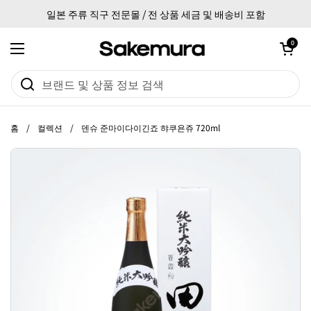
본문으로 건너뛰기
일본 주류 직구 전문몰 / 전 상품 세금 및 배송비 포함
카트 열기
0
메뉴 열기
홈
/
컬렉션
/
덴슈 준마이다이긴죠 햐쿠욘쥬 720ml