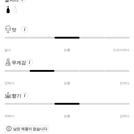
맛
달다
보통
드라이하다
무게감
연하다
보통
진하다
향기
약하다
보통
강하다
남은 제품이 없습니다