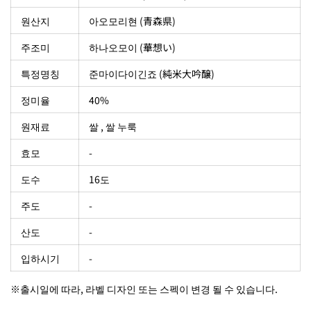
원산지
아오모리현 (青森県)
주조미
하나오모이 (華想い)
특정명칭
준마이다이긴죠 (純米大吟醸)
정미율
40%
원재료
쌀 , 쌀 누룩
효모
-
도수
16도
주도
-
산도
-
입하시기
-
※출시일에 따라, 라벨 디자인 또는 스펙이 변경 될 수 있습니다.