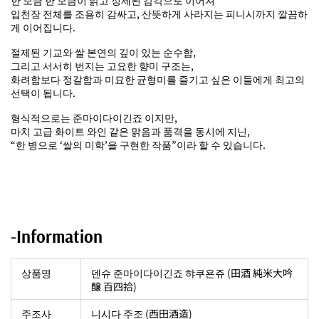
한 모금 한 모금이 맑고 정제된 감각으로 이어져
입천장 전체를 조용히 감싸고, 산뜻하게 사라지는 피니시까지 깔끔하
게 이어집니다.
절제된 기교와 쌀 본연의 깊이 있는 순수함,
그리고 서서히 번지는 고요한 향미 구조는,
화려함보다 정갈함과 미묘한 균형미를 즐기고 싶은 이들에게 최고의
선택이 됩니다.
형식적으로는 준마이다이긴죠 이지만,
마치 고급 화이트 와인 같은 맑음과 품격을 동시에 지닌,
“한 병으로 ‘쌀의 미학’을 구현한 작품”이라 할 수 있습니다.
-Information
상품명
덴슈 준마이다이긴죠 햐쿠욘쥬 (田酒 純米大吟
醸 百四拾)
주조사
‎니시다 주조 (西田酒造)