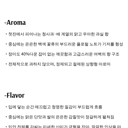
-Aroma
・첫잔에서 피어나는 청사과·배 계열의 맑고 우아한 과실 향
・중심에는 은은한 백색 꽃류의 부드러운 플로럴 노트가 기저를 형성
・정미도 40%다운 잡미 없는 깨끗함과 고급스러운 여백의 향 구조
・전체적으로 과하지 않으며, 정제되고 절제된 상향형 아로마
-Flavor
・입에 닿는 순간 매끄럽고 청명한 질감이 부드럽게 흐름
・중심에는 맑은 단맛과 쌀의 은은한 감칠맛이 정갈하게 펼쳐짐
・입안 전체를 감싸는 미세한 산미가 균형을 잡아, 깔끔한 인상을 마