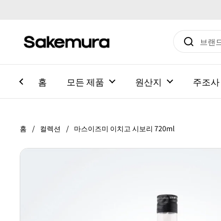
본문으로 건너뛰기
홈
모든 제품
원산지
주조사
홈
/
컬렉션
/
마스이즈미 이치고 시보리 720ml