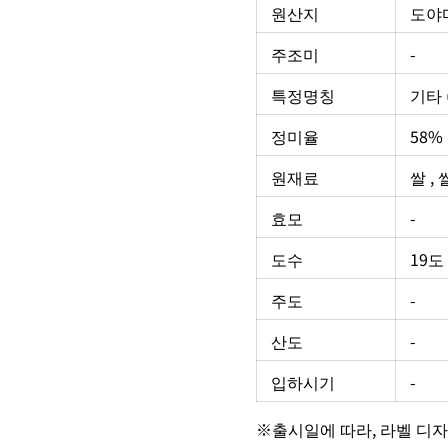
원산지
도야마
주조미
-
특정명칭
기타 
정미율
58%
원재료
쌀 ,
효모
-
도수
19도
주도
-
산도
-
입하시기
-
※출시일에 따라, 라벨 디자