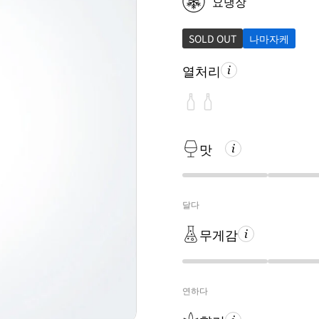
요냉장
SOLD OUT
나마자케
열처리
맛
달다
무게감
연하다