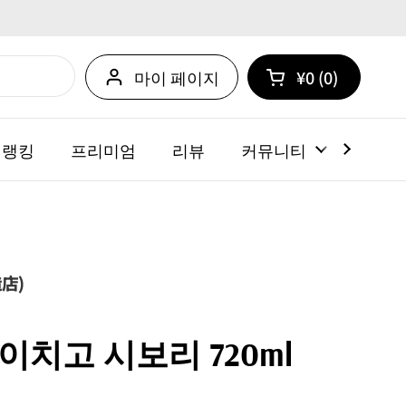
마이 페이지
¥0
0
카트 열기
쇼핑 카트 총계:
카트 내에 제품
 랭킹
프리미엄
리뷰
커뮤니티
뉴스
店)
치고 시보리 720ml