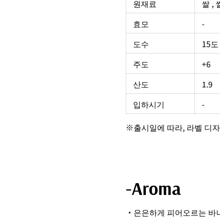
원재료
쌀 ,
효모
-
도수
15도
주도
+6
산도
1.9
입하시기
-
※출시일에 따라, 라벨 디자
-Aroma
・은은하게 피어오르는 바나