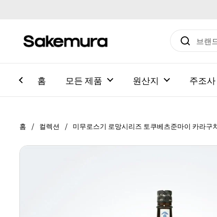
본문으로 건너뛰기
홈
모든 제품
원산지
주조사
홈
/
컬렉션
/
미무로스기 로망시리즈 토쿠베츠준마이 카라구치 1