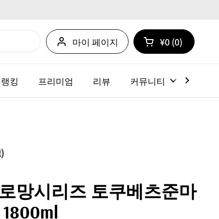
마이 페이지
¥0
0
카트 열기
쇼핑 카트 총계:
카트 내에 제품
 랭킹
프리미엄
리뷰
커뮤니티
뉴스
)
 로망시리즈 토쿠베츠준마
800ml