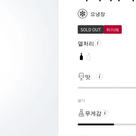
요냉장
SOLD OUT
히이레
열처리
맛
달다
무게감