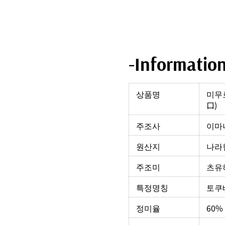
-Informatio
상품명
미무
口)
주조사
이마
원산지
나라현
주조미
츠유
특정명칭
토쿠
정미율
60%