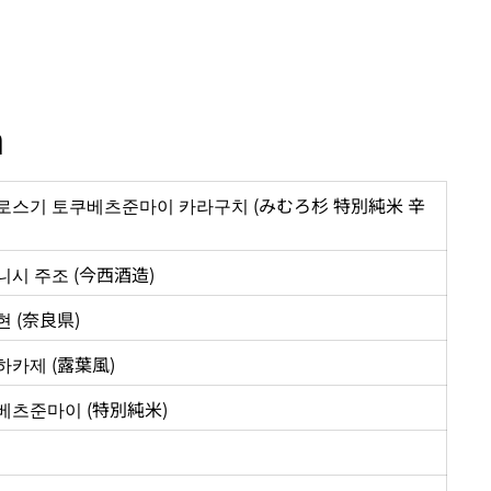
n
로스기 토쿠베츠준마이 카라구치 (みむろ杉 特別純米 辛
니시 주조 (今西酒造)
 (奈良県)
하카제 (露葉風)
베츠준마이 (特別純米)