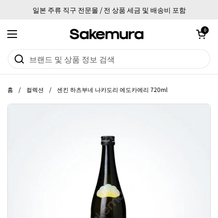
본문으로 건너뛰기
일본 주류 직구 전문몰 / 전 상품 세금 및 배송비 포함
카트 열기
0
메뉴 열기
홈
/
컬렉션
/
센킨 하츠부네 나카도리 에도카에리 720ml