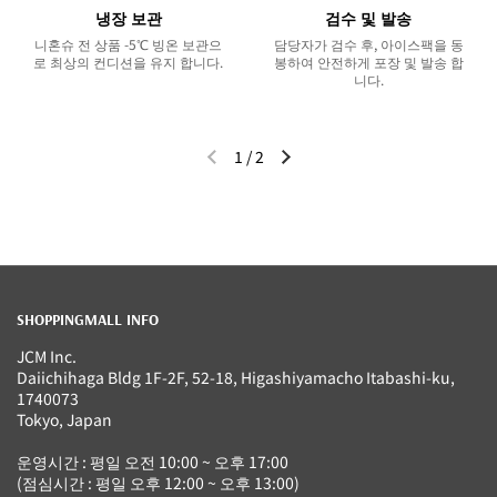
냉장 보관
검수 및 발송
니혼슈 전 상품 -5℃ 빙온 보관으
담당자가 검수 후, 아이스팩을 동
로 최상의 컨디션을 유지 합니다.
봉하여 안전하게 포장 및 발송 합
니다.
1
/
2
이전 슬라이드
다음 슬라이드
SHOPPINGMALL INFO
JCM Inc.
Daiichihaga Bldg 1F-2F, 52-18, Higashiyamacho Itabashi-ku,
1740073
Tokyo, Japan
운영시간 : 평일 오전 10:00 ~ 오후 17:00
(점심시간 : 평일 오후 12:00 ~ 오후 13:00)