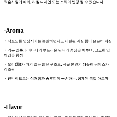
※출시일에 따라, 라벨 디자인 또는 스펙이 변경 될 수 있습니다.
-Aroma
・적포도를 연상시키는 농밀하면서도 세련된 과실 향이 은은히 퍼짐
・익은 멜론과 바나나의 부드러운 단내가 중심을 이루며, 고요한 입
체감을 형성
・오리(澱)가 거의 없는 맑은 구조로, 곡물 본연의 깨끗한 뉘앙스가
강조됨
・전반적으로는 상쾌함과 중후함이 공존하는, 정제된 복합 아로마
-Flavor