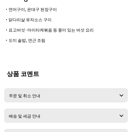
・연어구이, 은대구 된장구이
・닭다리살 유자소스 구이
・표고버섯·마이타케볶음 등 풍미 있는 버섯 요리
・도미 솥밥, 연근 조림
상품 코멘트
주문 및 취소 안내
배송 및 세금 안내