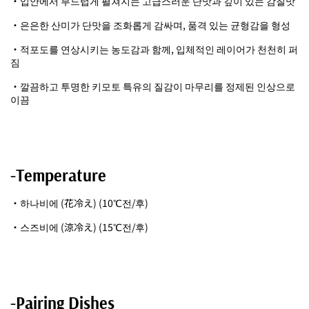
・입안에서 부드럽게 펼쳐지는 고급스러운 단맛과 깊이 있는 감칠맛
・은은한 산미가 단맛을 조화롭게 감싸며, 품격 있는 균형감을 형성
・적포도를 연상시키는 농도감과 함께, 입체적인 레이어가 천천히 퍼
짐
・깔끔하고 투명한 키모토 특유의 질감이 마무리를 정제된 인상으로
이끔
-Temperature
・하나비에 (花冷え) (10℃전/후)
・스즈비에 (涼冷え) (15℃전/후)
-Pairing Dishes