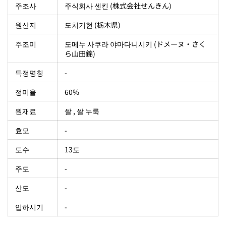
주조사
주식회사 센킨 (株式会社せんきん)
원산지
도치기현 (栃木県)
주조미
도메누 사쿠라 야마다니시키 (ドメーヌ・さく
ら山田錦)
특정명칭
-
정미율
60%
원재료
쌀 , 쌀 누룩
효모
-
도수
13도
주도
-
산도
-
입하시기
-