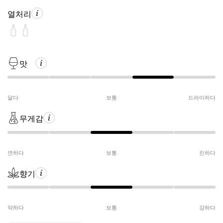
열처리
맛
달다
보통
드라이하다
무게감
연하다
보통
진하다
향기
약하다
보통
강하다