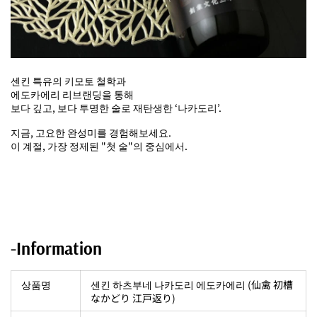
센킨 특유의 키모토 철학과
에도카에리 리브랜딩을 통해
보다 깊고, 보다 투명한 술로 재탄생한 ‘나카도리’.
지금, 고요한 완성미를 경험해보세요.
이 계절, 가장 정제된 "첫 술"의 중심에서.
-Information
상품명
센킨 하츠부네 나카도리 에도카에리 (仙禽 初槽
なかどり 江戸返り)