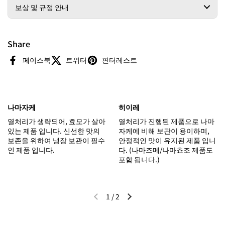
보상 및 규정 안내
Share
페이스북
트위터
핀터레스트
나마자케
히이레
열처리가 생략되어, 효모가 살아
열처리가 진행된 제품으로 나마
있는 제품 입니다. 신선한 맛의
자케에 비해 보관이 용이하며,
보존을 위하여 냉장 보관이 필수
안정적인 맛이 유지된 제품 입니
인 제품 입니다.
다. (나마즈메/나마쵸조 제품도
포함 됩니다.)
1
/
2
이전 슬라이드
다음 슬라이드