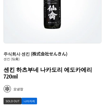
주식회사 센킨 (株式会社せんきん)
센킨 (仙禽)
센킨 하츠부네 나카도리 에도카에리
720ml
요냉장
SOLD OUT
나마자케