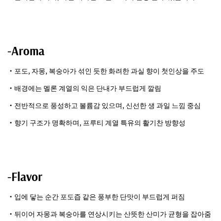
-Aroma
・포도, 자몽, 복숭아가 섞인 듯한 화려한 과실 향이 첫인상을 주도
・배경에는 멜론 계열의 익은 단내가 부드럽게 깔림
・전반적으로 풍성하고 볼륨감 있으며, 신선한 생 과일 느낌 중심
・향기 구조가 명확하며, 프루티 계열 특유의 활기찬 방향성
-Flavor
・입에 닿는 순간 포도즙 같은 풍부한 단맛이 부드럽게 퍼짐
・뒤이어 자몽과 복숭아를 연상시키는 산뜻한 산미가 균형을 잡아줌