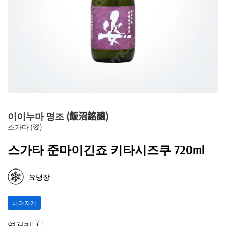
이이누마 명조 (飯沼銘醸)
스가타 (姿)
스가타 준마이긴죠 키타시즈쿠 720ml
요냉장
나마자케
열처리