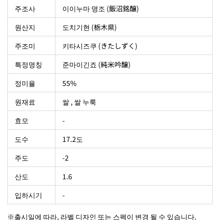
주조사
이이누마 명조 (飯沼銘醸)
원산지
도치기현 (栃木県)
주조미
키타시즈쿠 (きたしずく)
특정명칭
준마이긴죠 (純米吟醸)
정미율
55%
원재료
쌀 , 쌀 누룩
효모
-
도수
17.2도
주도
-2
산도
1.6
입하시기
-
※출시일에 따라, 라벨 디자인 또는 스펙이 변경 될 수 있습니다.