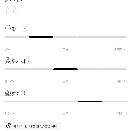
맛
달다
보통
드라이하다
무게감
연하다
보통
진하다
향기
약하다
보통
강하다
마지막 한 제품만 남았습니다!