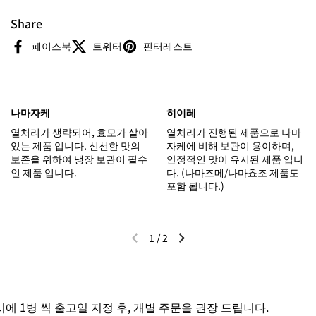
Share
페이스북
트위터
핀터레스트
나마자케
히이레
열처리가 생략되어, 효모가 살아
열처리가 진행된 제품으로 나마
있는 제품 입니다. 신선한 맛의
자케에 비해 보관이 용이하며,
보존을 위하여 냉장 보관이 필수
안정적인 맛이 유지된 제품 입니
인 제품 입니다.
다. (나마즈메/나마쵸조 제품도
포함 됩니다.)
1
/
2
이전 슬라이드
다음 슬라이드
 1병 씩 출고일 지정 후, 개별 주문을 권장 드립니다.