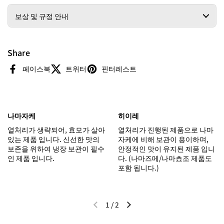
보상 및 규정 안내
Share
페이스북
트위터
핀터레스트
나마자케
히이레
열처리가 생략되어, 효모가 살아
열처리가 진행된 제품으로 나마
있는 제품 입니다. 신선한 맛의
자케에 비해 보관이 용이하며,
보존을 위하여 냉장 보관이 필수
안정적인 맛이 유지된 제품 입니
인 제품 입니다.
다. (나마즈메/나마쵸조 제품도
포함 됩니다.)
1
/
2
이전 슬라이드
다음 슬라이드