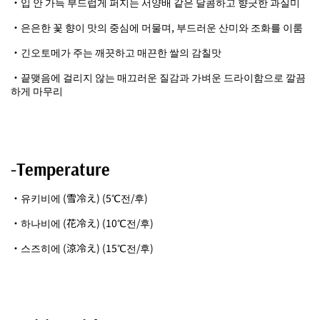
・입 안 가득 부드럽게 퍼지는 서양배 같은 달콤하고 향긋한 과실미
・은은한 꽃 향이 맛의 중심에 머물며, 부드러운 산미와 조화를 이룸
・긴오토메가 주는 깨끗하고 매끈한 쌀의 감칠맛
・끝맺음에 걸리지 않는 매끄러운 질감과 가벼운 드라이함으로 깔끔
하게 마무리
-Temperature
・유키비에 (雪冷え) (5℃전/후)
・하나비에 (花冷え) (10℃전/후)
・스즈히에 (涼冷え) (15℃전/후)