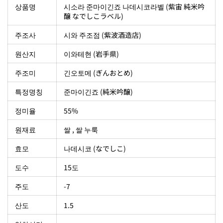
상품명
시소라 준마이긴죠 나데시코라벨 (紫宙 純米吟
醸 なでしこラベル)
주조사
시와 주조점 (紫波酒造店)
원산지
이와테현 (岩手県)
주조미
긴오토메 (ぎんおとめ)
특정명칭
준마이긴죠 (純米吟醸)
정미율
55%
원재료
쌀 , 쌀 누룩
효모
나데시코 (なでしこ)
도수
15도
주도
-7
산도
1.5