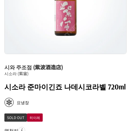
시와 주조점 (紫波酒造店)
시소라 (紫宙)
시소라 준마이긴죠 나데시코라벨 720ml
요냉장
SOLD OUT
히이레
열처리