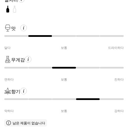
맛
달다
보통
드라이하다
무게감
연하다
보통
진하다
향기
약하다
보통
강하다
남은 제품이 없습니다