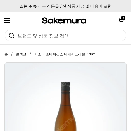
본문으로 건너뛰기
일본 주류 직구 전문몰 / 전 상품 세금 및 배송비 포함
카트 열기
0
메뉴 열기
홈
/
컬렉션
/
시소라 준마이긴죠 나데시코라벨 720ml