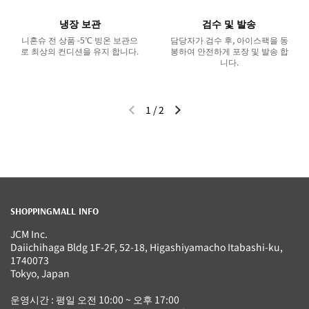
냉장 보관
검수 및 발송
니혼슈 전 상품 -5℃ 빙온 보관으
담당자가 검수 후, 아이스팩을 동
로 최상의 컨디션을 유지 합니다.
봉하여 안전하게 포장 및 발송 합
니다.
1
/
2
이전 슬라이드
다음 슬라이드
SHOPPINGMALL INFO
JCM Inc.
Daiichihaga Bldg 1F-2F, 52-18, Higashiyamacho Itabashi-ku,
1740073
Tokyo, Japan
운영시간 : 평일 오전 10:00 ~ 오후 17:00