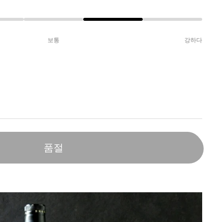
보통
강하다
품절