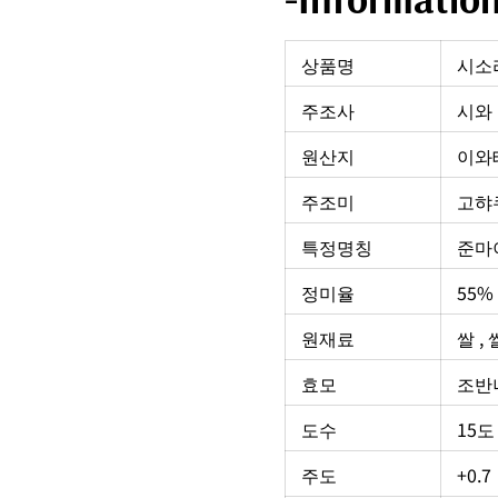
상품명
시소
주조사
시와
원산지
이와
주조미
고햐
특정명칭
준마
정미율
55%
원재료
쌀 ,
효모
조반
도수
15도
주도
+0.7