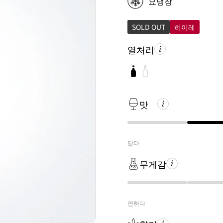
요냉장
SOLD OUT
히이레
열처리
맛
달다
무게감
연하다