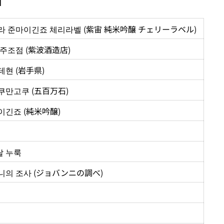
라 준마이긴죠 체리라벨 (紫宙 純米吟醸 チェリーラベル)
 주조점 (紫波酒造店)
테현 (岩手県)
쿠만고쿠 (五百万石)
이긴죠 (純米吟醸)
 쌀 누룩
니의 조사 (ジョバンニの調べ)