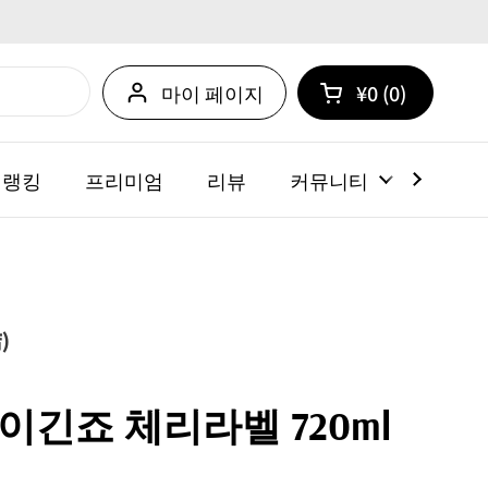
마이 페이지
¥0
0
카트 열기
쇼핑 카트 총계:
카트 내에 제품
 랭킹
프리미엄
리뷰
커뮤니티
뉴스
)
이긴죠 체리라벨 720ml