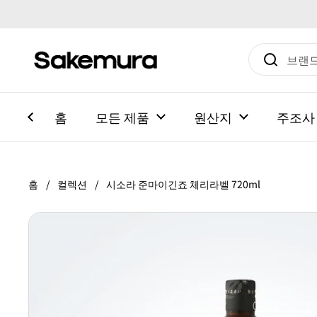
본문으로 건너뛰기
홈
모든 제품
원산지
주조사
홈
/
컬렉션
/
시소라 준마이긴죠 체리라벨 720ml