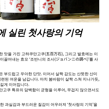
에 실린 첫사랑의 기억
한 맛을 가진 고햐쿠만고쿠(五百万石), 그리고 발효에는 이
 이끌어내는 효모 ‘조반니의 조사(ジョバンニの調べ)’를 사
은 부드럽고 우아한 단맛. 이어서 살짝 감도는 산뜻한 산미
세련된 여운을 남깁니다. 마치 봄바람이 살짝 스쳐 지나가듯,
 길게 이어집니다.
만고쿠 특유의 담백함이 균형을 이루어, 무겁지 않으면서도
큼한 과실감과 부드러운 질감이 어우러져 ‘첫사랑의 기억’을