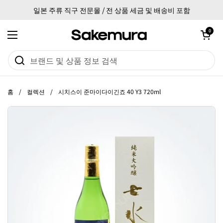
본문으로 건너뛰기
일본 주류 직구 전문몰 / 전 상품 세금 및 배송비 포함
카트 열기
0
메뉴 열기
홈
/
컬렉션
/
시치스이 준마이다이긴죠 40 Y3 720ml