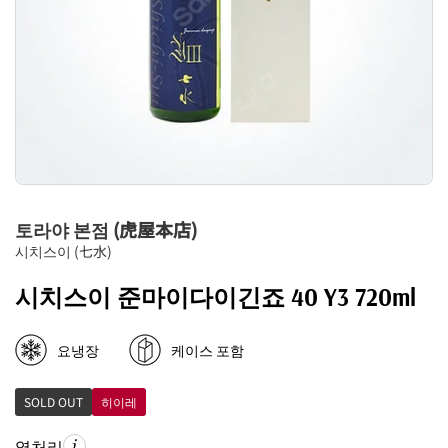
토라야 본점 (虎屋本店)
시치스이 (七水)
시치스이 준마이다이긴죠 40 Y3 720ml
요냉장
케이스 포함
SOLD OUT
히이레
열처리