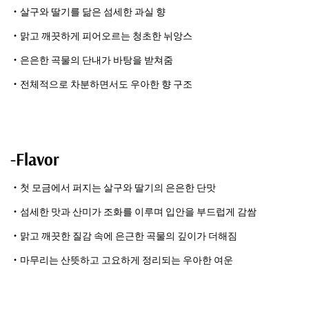
・살구와 딸기를 닮은 섬세한 과실 향
・맑고 깨끗하게 피어오르는 청초한 뉘앙스
・은은한 곡물의 단내가 바탕을 받쳐줌
・전체적으로 차분하면서도 우아한 향 구조
-Flavor
・첫 모금에서 퍼지는 살구와 딸기의 은은한 단맛
・섬세한 맛과 산미가 조화를 이루며 입안을 부드럽게 감쌈
・맑고 깨끗한 질감 속에 은근한 곡물의 깊이가 더해짐
・마무리는 산뜻하고 고요하게 정리되는 우아한 여운