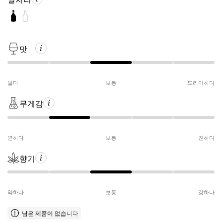
맛
달다
보통
드라이하다
무게감
연하다
보통
진하다
향기
약하다
보통
강하다
남은 제품이 없습니다