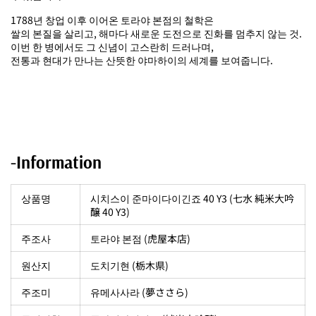
1788년 창업 이후 이어온 토라야 본점의 철학은
쌀의 본질을 살리고, 해마다 새로운 도전으로 진화를 멈추지 않는 것.
이번 한 병에서도 그 신념이 고스란히 드러나며,
전통과 현대가 만나는 산뜻한 야마하이의 세계를 보여줍니다.
-Information
상품명
시치스이 준마이다이긴죠 40 Y3 (七水 純米大吟
醸 40 Y3)
주조사
토라야 본점 (虎屋本店)
원산지
도치기현 (栃木県)
주조미
유메사사라 (夢ささら)