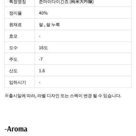
특정명칭
준마이다이긴죠 (純米大吟醸)
정미율
40%
원재료
쌀 , 쌀 누룩
효모
-
도수
16도
주도
-7
산도
1.6
입하시기
-
※출시일에 따라, 라벨 디자인 또는 스펙이 변경 될 수 있습니다.
-Aroma