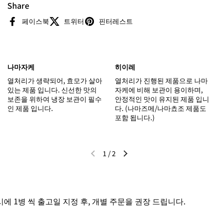
Share
페이스북
트위터
핀터레스트
나마자케
히이레
열처리가 생략되어, 효모가 살아
열처리가 진행된 제품으로 나마
있는 제품 입니다. 신선한 맛의
자케에 비해 보관이 용이하며,
보존을 위하여 냉장 보관이 필수
안정적인 맛이 유지된 제품 입니
인 제품 입니다.
다. (나마즈메/나마쵸조 제품도
포함 됩니다.)
1
/
2
이전 슬라이드
다음 슬라이드
 1병 씩 출고일 지정 후, 개별 주문을 권장 드립니다.