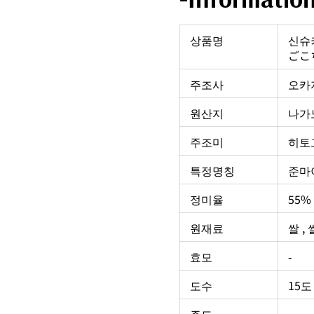
상품명
신슈
ごこ
주조사
오카
원산지
나가
주조미
히토
특정명칭
준마
정미율
55%
원재료
쌀 ,
효모
-
도수
15도