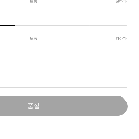
보통
진하다
보통
강하다
품절