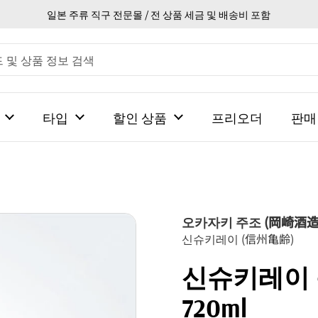
일본 주류 직구 전문몰 / 전 상품 세금 및 배송비 포함
타입
할인 상품
프리오더
판매
오카자키 주조 (岡崎酒造
신슈키레이 (信州亀齢)
신슈키레이
720ml