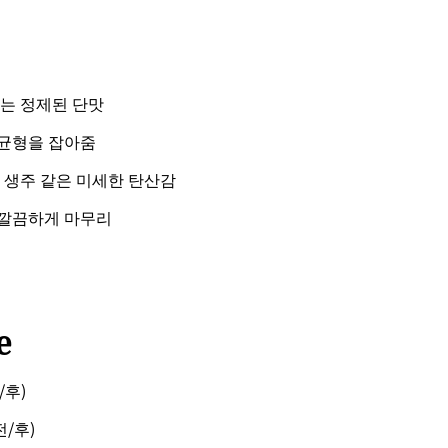
지는 정제된 단맛
균형을 잡아줌
 생주 같은 미세한 탄산감
 깔끔하게 마무리
e
/후)
전/후)