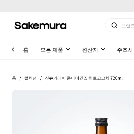
본문으로 건너뛰기
홈
모든 제품
원산지
주조사
홈
/
컬렉션
/
신슈키레이 준마이긴죠 히토고코치 720ml