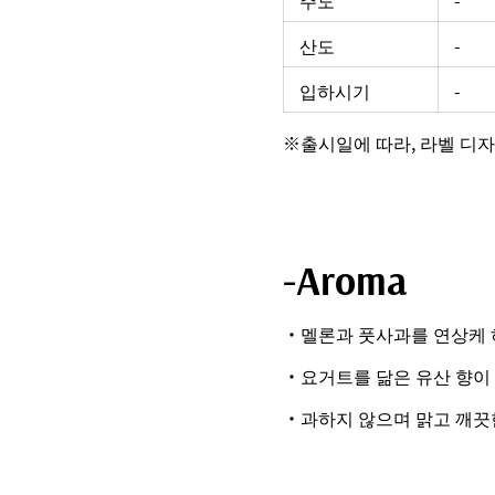
주도
-
산도
-
입하시기
-
※출시일에 따라, 라벨 디자
-Aroma
・멜론과 풋사과를 연상케 
・요거트를 닮은 유산 향이
・과하지 않으며 맑고 깨끗