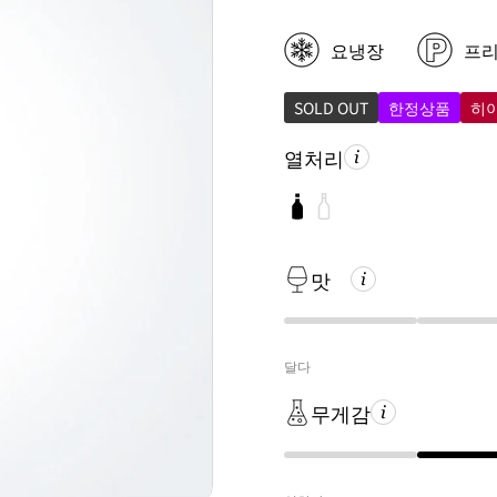
요냉장
프
SOLD OUT
한정상품
히
열처리
맛
달다
무게감