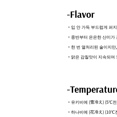
-Flavor
・입 안 가득 부드럽게 퍼
・중반부터 은은한 산미가 
・한 번 열처리된 술이지만,
・맑은 감칠맛이 지속되며
-Temperatur
・유키비에 (雪冷え) (5℃전
・하나비에 (花冷え) (10℃