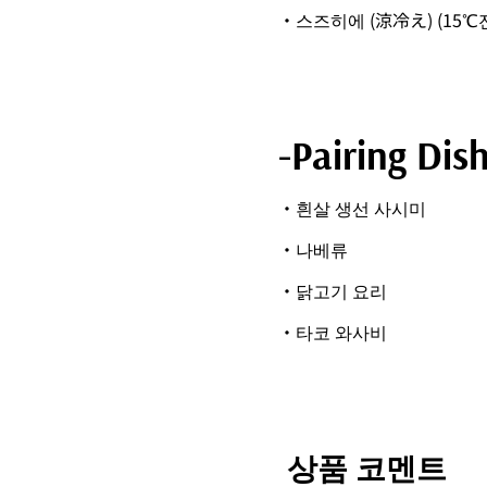
・스즈히에 (涼冷え) (15℃
-Pairing Dis
・흰살 생선 사시미
・나베류
・닭고기 요리
・타코 와사비
상품 코멘트