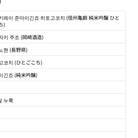
키레이 준마이긴죠 히토고코치 (信州亀齢 純米吟醸 ひと
ち)
자키 주조 (岡崎酒造)
노현 (長野県)
고코치 (ひとごこち)
이긴죠 (純米吟醸)
 쌀 누룩