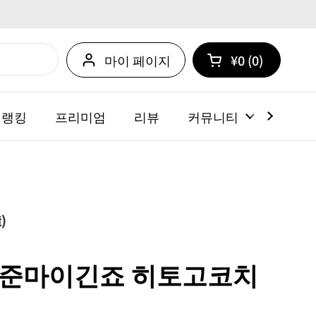
마이 페이지
¥0
0
카트 열기
쇼핑 카트 총계:
카트 내에 제품
 랭킹
프리미엄
리뷰
커뮤니티
뉴스
)
 준마이긴죠 히토고코치