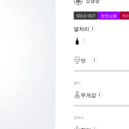
요냉장
SOLD OUT
한정상품
히
열처리
맛
달다
무게감
연하다