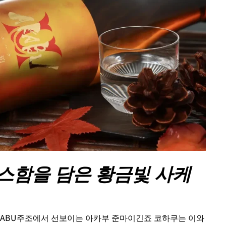
스함을 담은 황금빛 사케
KABU주조에서 선보이는 아카부 준마이긴죠 코하쿠는 이와