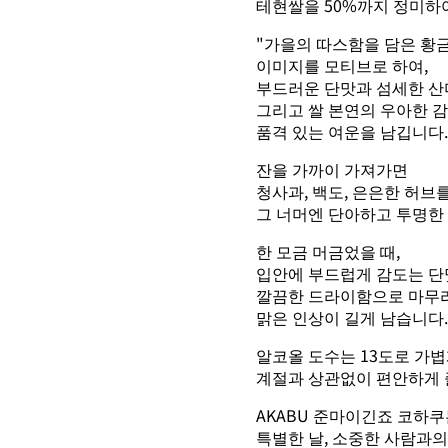
테현쌀을 50%까지 정미하
"가을의 따스함을 담은 황
이미지를 모티브로 하여,
부드러운 단맛과 섬세한 산
그리고 쌀 본연의 우아한 
품격 있는 여운을 남깁니다.
잔을 가까이 가져가면
청사과, 백도, 은은한 허브
그 너머엔 단아하고 투명한
한 모금 머금었을 때,
입안에 부드럽게 감도는 단
깔끔한 드라이함으로 마무
맑은 인상이 길게 남습니다.
알코올 도수는 13도로 가볍
계절과 상관없이 편안하게 
AKABU 준마이긴죠 코하
특별한 날, 소중한 사람과의