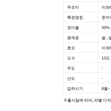
주조미
이와
특정명칭
준마
정미율
50%
원재료
쌀 ,
효모
이와테
도수
13도
주도
-
산도
-
입하시기
8월~
※출시일에 따라, 라벨 디자