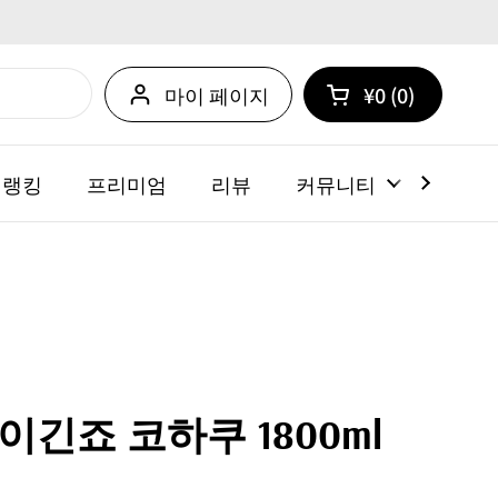
마이 페이지
¥0
0
카트 열기
쇼핑 카트 총계:
카트 내에 제품
 랭킹
프리미엄
리뷰
커뮤니티
뉴스
긴죠 코하쿠 1800ml