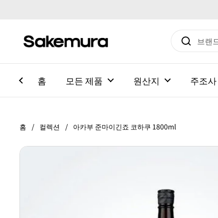
본문으로 건너뛰기
홈
모든 제품
원산지
주조사
홈
/
컬렉션
/
아카부 준마이긴죠 코하쿠 1800ml