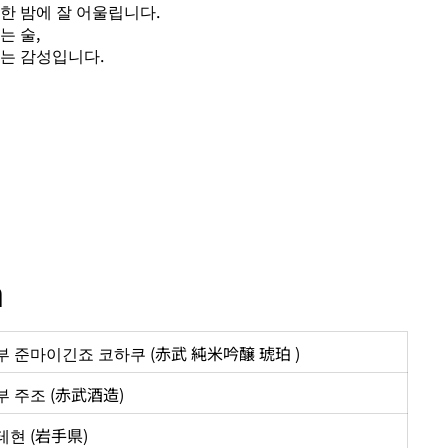
한 밤에 잘 어울립니다.
는 술,
하는 감성입니다.
n
 준마이긴죠 코하쿠 (赤武 純米吟醸 琥珀 )
 주조 (赤武酒造)
현 (岩手県)