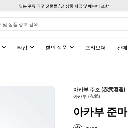
일본 주류 직구 전문몰 / 전 상품 세금 및 배송비 포함
타입
할인 상품
프리오더
판매
아카부 주조 (赤武酒造)
아카부 (赤武)
아카부 준마이