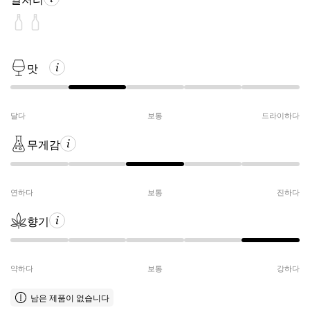
맛
달다
보통
드라이하다
무게감
연하다
보통
진하다
향기
약하다
보통
강하다
남은 제품이 없습니다