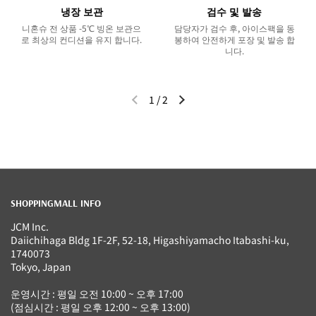
냉장 보관
검수 및 발송
니혼슈 전 상품 -5℃ 빙온 보관으
담당자가 검수 후, 아이스팩을 동
로 최상의 컨디션을 유지 합니다.
봉하여 안전하게 포장 및 발송 합
니다.
1
/
2
이전 슬라이드
다음 슬라이드
SHOPPINGMALL INFO
JCM Inc.
Daiichihaga Bldg 1F-2F, 52-18, Higashiyamacho Itabashi-ku,
1740073
Tokyo, Japan
운영시간 : 평일 오전 10:00 ~ 오후 17:00
(점심시간 : 평일 오후 12:00 ~ 오후 13:00)