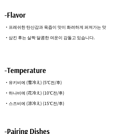
-Flavor
・프레쉬한 탄산감과 육즙이 맛이 화려하게 퍼져가는 맛
・삼킨 후는 살짝 달콤한 여운이 감돌고 있습니다.
-Temperature
・유키비에 (雪冷え)
(5℃전/후)
・하나비에 (花冷え)
(10℃전/후)
・스즈비에 (涼冷え) (15℃전/후)
-Pairing Dishes