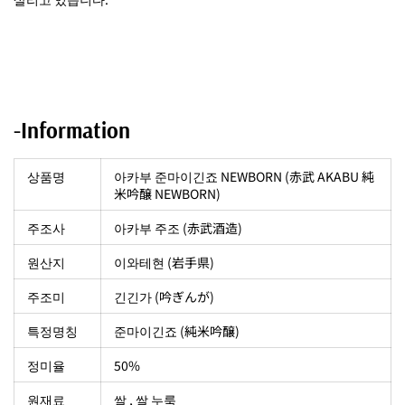
-Information
상품명
아카부 준마이긴죠 NEWBORN (赤武 AKABU 純
米吟醸 NEWBORN)
주조사
아카부 주조 (赤武酒造)
원산지
이와테현 (岩手県)
주조미
긴긴가 (
吟ぎんが)
특정명칭
준마이긴죠 (純米吟醸)
정미율
50%
원재료
쌀 , 쌀 누룩