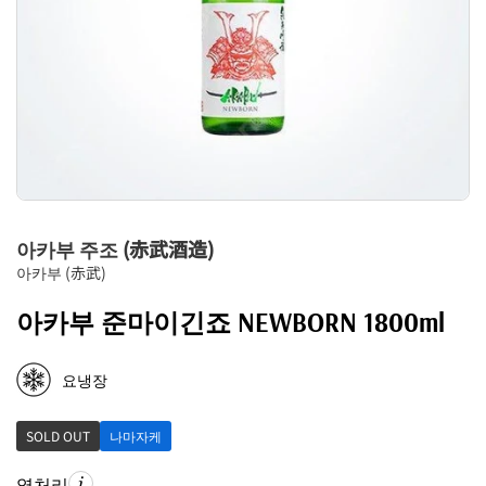
아카부 주조 (赤武酒造)
아카부 (赤武)
아카부 준마이긴죠 NEWBORN 1800ml
요냉장
SOLD OUT
나마자케
열처리