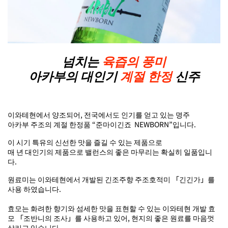
넘치는
육즙의 풍미
아카부의 대인기
계절 한정
신주
이와테현에서 양조되어, 전국에서도 인기를 얻고 있는 명주
아카부 주조의 계절 한정품 “준마이긴죠 NEWBORN”입니다.
이 시기 특유의 신선한 맛을 즐길 수 있는 제품으로
매 년 대인기의 제품으로 밸런스의 좋은 마무리는 확실히 일품입니
다.
원료미는 이와테현에서 개발된 긴조주향 주조호적미 「긴긴가」를
사용 하였습니다.
효모는 화려한 향기와 섬세한 맛을 표현할 수 있는 이와테현 개발 효
모 「조반니의 조사」를 사용하고 있어, 현지의 좋은 원료를 마음껏
살리고 있습니다.