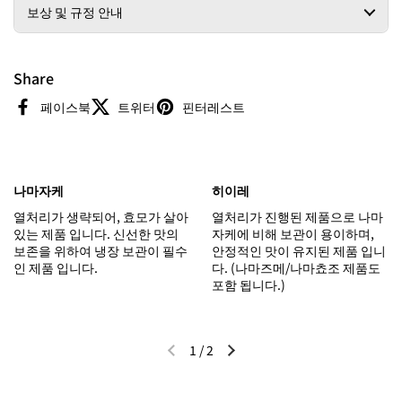
보상 및 규정 안내
Share
페이스북
트위터
핀터레스트
나마자케
히이레
열처리가 생략되어, 효모가 살아
열처리가 진행된 제품으로 나마
있는 제품 입니다. 신선한 맛의
자케에 비해 보관이 용이하며,
보존을 위하여 냉장 보관이 필수
안정적인 맛이 유지된 제품 입니
인 제품 입니다.
다. (나마즈메/나마쵸조 제품도
포함 됩니다.)
1
/
2
이전 슬라이드
다음 슬라이드