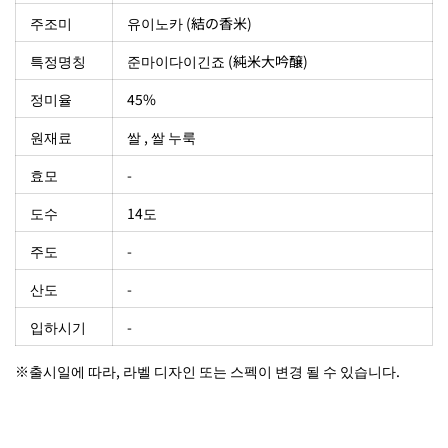
주조미
유이노카 (
結の香
米
)
특정명칭
준마이다이긴죠 (純米大吟醸)
정미율
45%
원재료
쌀 , 쌀 누룩
효모
-
도수
14도
주도
-
산도
-
입하시기
-
※출시일에 따라, 라벨 디자인 또는 스펙이 변경 될 수 있습니다.