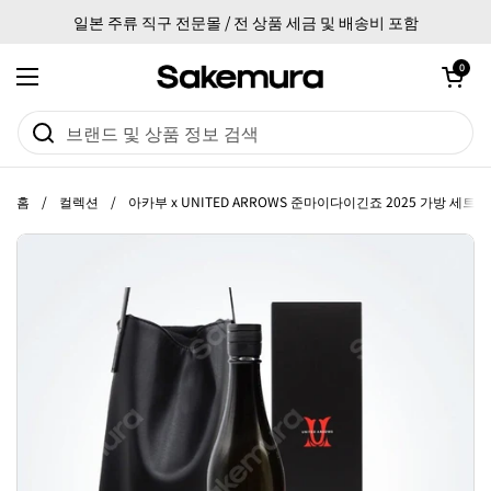
본문으로 건너뛰기
일본 주류 직구 전문몰 / 전 상품 세금 및 배송비 포함
카트 열기
0
메뉴 열기
홈
/
컬렉션
/
아카부 x UNITED ARROWS 준마이다이긴죠 2025 가방 세트 72