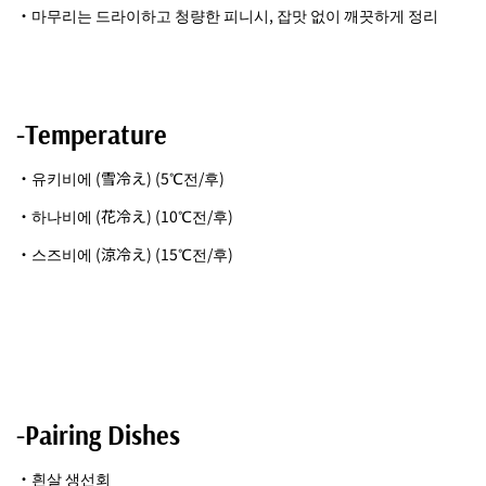
・마무리는 드라이하고 청량한 피니시, 잡맛 없이 깨끗하게 정리
-Temperature
・유키비에 (雪冷え)
(5℃전/후)
・하나비에 (花冷え)
(10℃전/후)
・스즈비에 (涼冷え) (15℃전/후)
-Pairing Dishes
・흰살 생선회