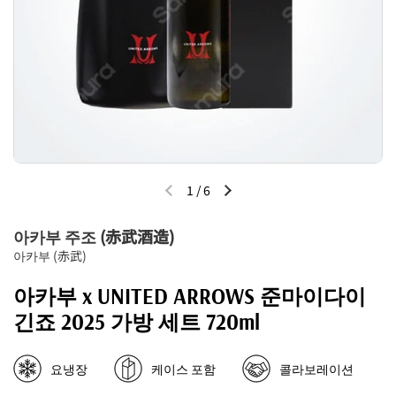
1
/
6
이전 슬라이드
다음 슬라이드
아카부 주조 (赤武酒造)
아카부 (赤武)
아카부 x UNITED ARROWS 준마이다이
긴죠 2025 가방 세트 720ml
요냉장
케이스 포함
콜라보레이션