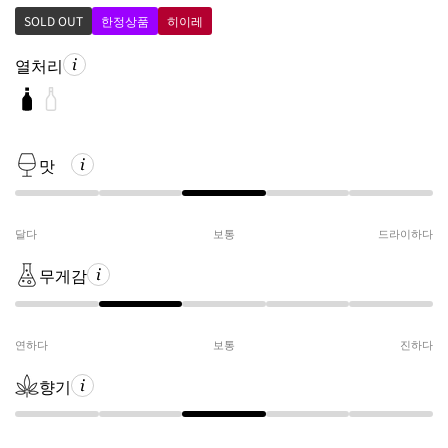
SOLD OUT
한정상품
히이레
열처리
맛
달다
보통
드라이하다
무게감
연하다
보통
진하다
향기