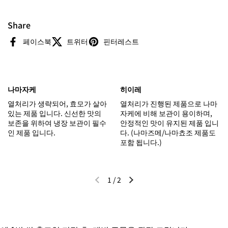
Share
페이스북
트위터
핀터레스트
나마자케
히이레
열처리가 생략되어, 효모가 살아
열처리가 진행된 제품으로 나마
있는 제품 입니다. 신선한 맛의
자케에 비해 보관이 용이하며,
보존을 위하여 냉장 보관이 필수
안정적인 맛이 유지된 제품 입니
인 제품 입니다.
다. (나마즈메/나마쵸조 제품도
포함 됩니다.)
1
/
2
이전 슬라이드
다음 슬라이드