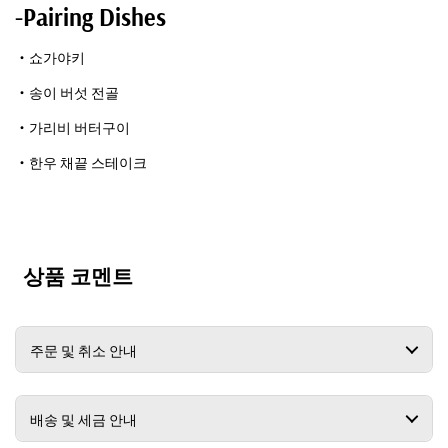
-Pairing Dishes
・쇼가야키
・송이 버섯 전골
・가리비 버터구이
・한우 채끝 스테이크
상품 코멘트
주문 및 취소 안내
배송 및 세금 안내