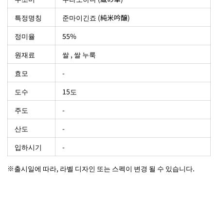
특정명칭
준마이긴죠 (純米吟醸)
정미율
55%
원재료
쌀 , 쌀 누룩
효모
-
도수
15도
주도
-
산도
-
입하시기
-
※출시일에 따라, 라벨 디자인 또는 스펙이 변경 될 수 있습니다.