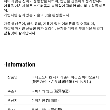
뒤이어 맑은 산미가 청량함을 더하며, 입안을 산뜻하게 정리합니다.
여름을 거치며 얻은 부드러움과 농밀함이 경쾌한 바디와 조화를 이루
어,
가볍지만 깊이 있는 가을의 맛을 완성합니다.
가을 생선구이, 버섯 요리, 기름기 있는 어패류와 잘 어울리며,
차갑게 마시면 산뜻한 향과 질감이, 온기를 더하면 부드러운 단맛과
감칠맛이 살아납니다.
-Information
상품명
아타고노마츠 사사라 준마이긴죠 히야오로시
(愛宕の松 ささら 純米吟醸 ひやおろし)
주조사
니이자와 양조 (新澤醸造)
원산지
미야기현 (宮城県)
주조미
쿠라노하나 (
蔵の華)