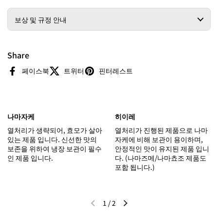
보상 및 규정 안내
Share
페이스북
트위터
핀터레스트
나마자케
히이레
열처리가 생략되어, 효모가 살아
열처리가 진행된 제품으로 나마
있는 제품 입니다. 신선한 맛의
자케에 비해 보관이 용이하며,
보존을 위하여 냉장 보관이 필수
안정적인 맛이 유지된 제품 입니
인 제품 입니다.
다. (나마즈메/나마쵸조 제품도
포함 됩니다.)
1
/
2
이전 슬라이드
다음 슬라이드