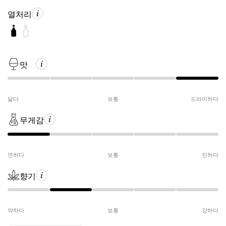
열처리
맛
달다
보통
드라이하다
무게감
연하다
보통
진하다
향기
약하다
보통
강하다