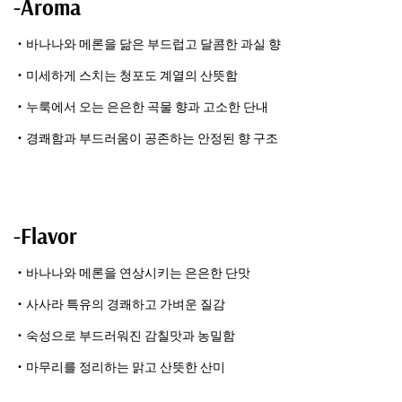
-Aroma
・바나나와 메론을 닮은 부드럽고 달콤한 과실 향
・미세하게 스치는 청포도 계열의 산뜻함
・누룩에서 오는 은은한 곡물 향과 고소한 단내
・경쾌함과 부드러움이 공존하는 안정된 향 구조
-Flavor
・바나나와 메론을 연상시키는 은은한 단맛
・사사라 특유의 경쾌하고 가벼운 질감
・숙성으로 부드러워진 감칠맛과 농밀함
・마무리를 정리하는 맑고 산뜻한 산미