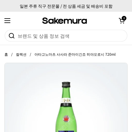
본문으로 건너뛰기
일본 주류 직구 전문몰 / 전 상품 세금 및 배송비 포함
카트 열기
0
메뉴 열기
홈
/
컬렉션
/
아타고노마츠 사사라 준마이긴죠 히야오로시 720ml