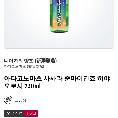
니이자와 양조 (新澤醸造)
아타고노마츠 (愛宕の松)
아타고노마츠 사사라 준마이긴죠 히야
오로시 720ml
요냉장
SOLD OUT
히이레