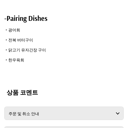
-Pairing Dishes
・광어회
・전복 버터구이
・닭고기 유자간장 구이
・한우육회
상품 코멘트
주문 및 취소 안내