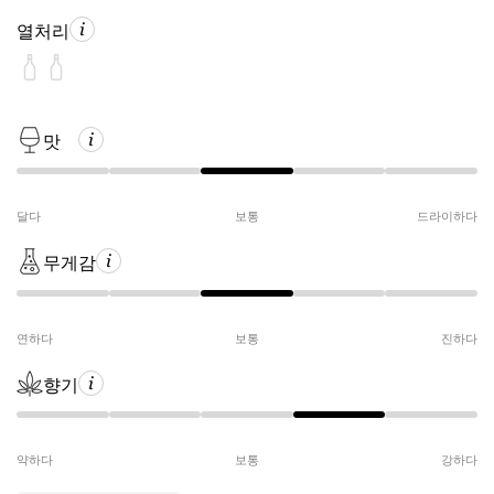
열처리
맛
달다
보통
드라이하다
무게감
연하다
보통
진하다
향기
약하다
보통
강하다