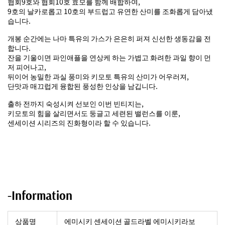
협회9호와 협회10호 효모를 함께 배합하여,
9호의 날카로롭고 10호의 부드럽고 유연한 산미를 조화롭게 담아냈
습니다.
개봉 순간에는 나마 특유의 가스가 은은히 퍼져 신선한 생동감을 전
합니다.
잔을 기울이면 파인애플을 연상케 하는 가볍고 화려한 과일 향이 먼
저 피어나고,
뒤이어 농밀한 과실 풍미와 키모토 특유의 산미가 어우러져,
단맛과 매끄럽게 융합된 풍성한 인상을 남깁니다.
출하 전까지 숙성시켜 선보인 이번 빈티지는,
키모토의 힘을 살리면서도 둥글고 세련된 밸런스를 이룬,
센세이션 시리즈의 진화형이라 할 수 있습니다.
-Information
상품명
에미시키 센세이션 골드라벨 에미시키라보