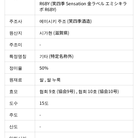
R6BY (笑四季 Sensation 金ラベル エミシキラ
ボ R6BY)
주조사
에미시키 주조 (笑四季酒造)
원산지
시가현 (滋賀県)
주조미
-
특정명칭
기타 (特定名称外)
정미율
50%
원재료
쌀 , 쌀 누룩
효모
협회 9호 (協会9号) , 협회 10호 (協会10号)
도수
15도
주도
-
산도
-