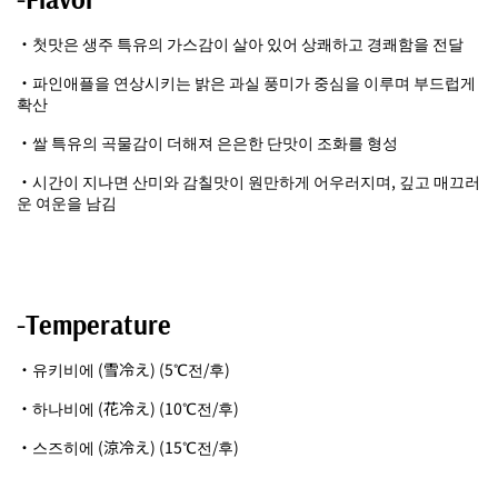
・첫맛은 생주 특유의 가스감이 살아 있어 상쾌하고 경쾌함을 전달
・파인애플을 연상시키는 밝은 과실 풍미가 중심을 이루며 부드럽게
확산
・쌀 특유의 곡물감이 더해져 은은한 단맛이 조화를 형성
・시간이 지나면 산미와 감칠맛이 원만하게 어우러지며, 깊고 매끄러
운 여운을 남김
-Temperature
・유키비에 (雪冷え) (5℃전/후)
・하나비에 (花冷え) (10℃전/후)
・스즈히에 (涼冷え) (15℃전/후)