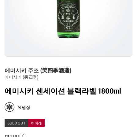
에미시키 주조 (笑四季酒造)
에미시키 (笑四季)
에미시키 센세이션 블랙라벨 1800ml
요냉장
SOLD OUT
히이레
열처리