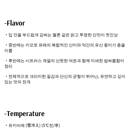
-Flavor
・입 안을 부드럽게 감싸는 멜론 같은 맑고 투명한 단맛이 첫인상
・중반에는 키모토 유래의 복합적인 산미와 약간의 유산 풍미가 층을
이룸
・후반에는 시트러스 계열의 산뜻한 여운과 함께 미세한 쌉싸름함이
정리
・전체적으로 크리미한 질감과 단산의 균형이 뛰어난, 유연하고 깊이
있는 맛의 전개
-Temperature
・유키비에 (雪冷え) (5℃전/후)