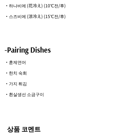
・하나비에 (花冷え) (10℃전/후)
・스즈비에 (涼冷え) (15℃전/후)
-Pairing Dishes
・훈제연어
・한치 숙회
・가지 튀김
・흰살생선 소금구이
상품 코멘트