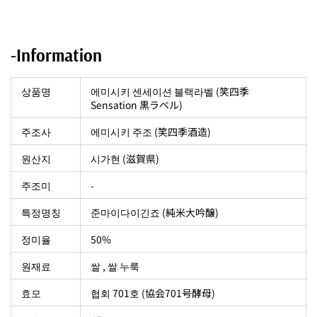
-Information
상품명
에미시키 센세이션 블랙라벨 (笑四季
Sensation 黒ラベル)
주조사
에미시키 주조 (笑四季酒造)
원산지
시가현 (滋賀県)
주조미
-
특정명칭
준마이다이긴죠 (純米大吟醸)
정미율
50%
원재료
쌀 , 쌀 누룩
효모
협회 701호 (協会701号酵母)