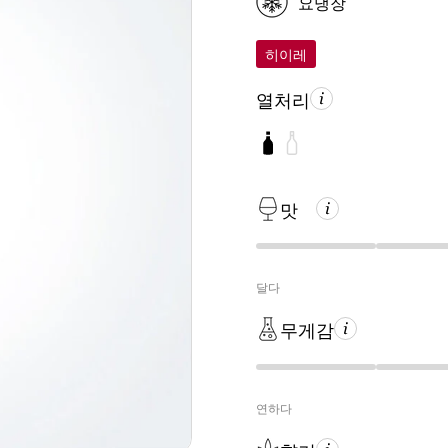
요냉장
히이레
열처리
맛
달다
무게감
연하다