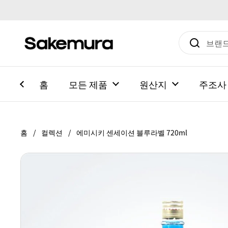
본문으로 건너뛰기
홈
모든 제품
원산지
주조사
홈
/
컬렉션
/
에미시키 센세이션 블루라벨 720ml