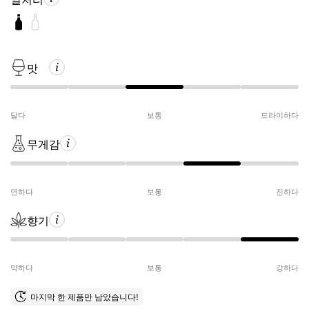
맛
달다
보통
드라이하다
무게감
연하다
보통
진하다
향기
약하다
보통
강하다
마지막 한 제품만 남았습니다!