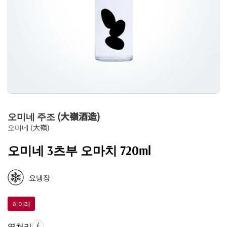
오미네 주조 (大嶺酒造)
오미네 (大嶺)
오미네 3츠부 오마치 720ml
요냉장
히이레
열처리