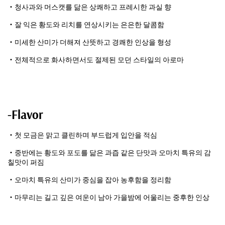
・청사과와 머스캣를 닮은 상쾌하고 프레시한 과실 향
・잘 익은 황도와 리치를 연상시키는 은은한 달콤함
・미세한 산미가 더해져 산뜻하고 경쾌한 인상을 형성
・전체적으로 화사하면서도 절제된 모던 스타일의 아로마
-Flavor
・첫 모금은 맑고 클린하며 부드럽게 입안을 적심
・중반에는 황도와 포도를 닮은 과즙 같은 단맛과 오마치 특유의 감
칠맛이 퍼짐
・오마치 특유의 산미가 중심을 잡아 농후함을 정리함
・마무리는 길고 깊은 여운이 남아 가을밤에 어울리는 중후한 인상