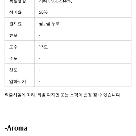
특정명칭
기타 (特定名称外)
정미율
50%
원재료
쌀 , 쌀 누룩
효모
-
도수
13도
주도
-
산도
-
입하시기
-
※출시일에 따라, 라벨 디자인 또는 스펙이 변경 될 수 있습니다.
-Aroma