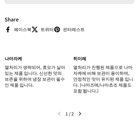
Share
페이스북
트위터
핀터레스트
나마자케
히이레
열처리가 생략되어, 효모가 살아
열처리가 진행된 제품으로 나마
있는 제품 입니다. 신선한 맛의
자케에 비해 보관이 용이하며,
보존을 위하여 냉장 보관이 필수
안정적인 맛이 유지된 제품 입니
인 제품 입니다.
다. (나마즈메/나마쵸조 제품도
포함 됩니다.)
1
/
2
이전 슬라이드
다음 슬라이드