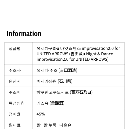
-Information
상품명
요시다구라u 나잇 & 댄스 improvisation2.0 for
UNITED ARROWS (吉田蔵u Night & Dance
improvisation2.0 for UNITED ARROWS)
주조사
요시다 주조 (吉田酒造)
원산지
이시카와현 (石川県)
주조미
햐쿠만고쿠노시로 (百万石乃白)
특정명칭
키죠슈 (貴醸酒)
정미율
45%
원재료
쌀 , 쌀 누룩 , 니혼슈