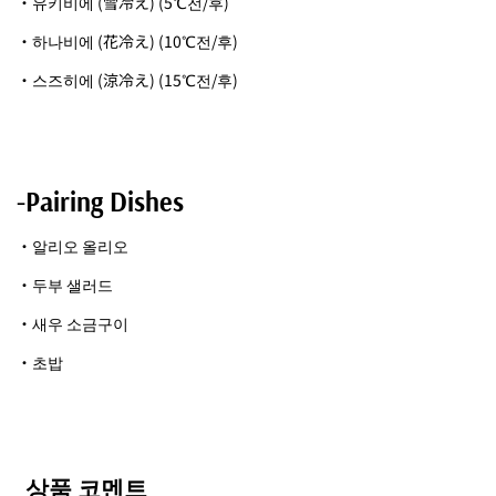
・유키비에 (雪冷え) (5℃전/후)
・하나비에 (花冷え) (10℃전/후)
・스즈히에 (涼冷え) (15℃전/후)
-Pairing Dishes
・알리오 올리오
・두부 샐러드
・새우 소금구이
・초밥
상품 코멘트