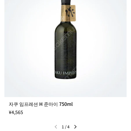
자쿠 임프레션 H 준마이 750ml
¥4,565
1
/
4
이전 슬라이드
다음 슬라이드