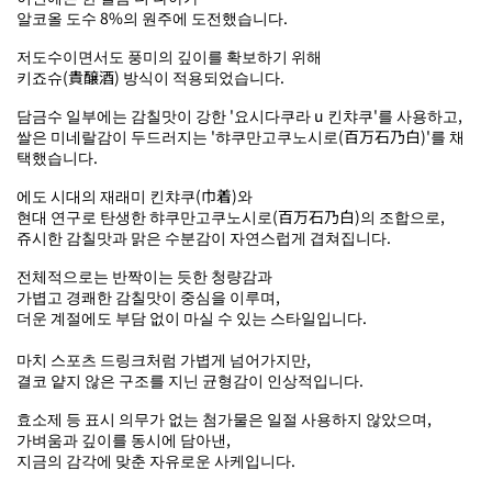
알코올 도수 8%의 원주에 도전했습니다.
저도수이면서도 풍미의 깊이를 확보하기 위해
키죠슈(貴醸酒) 방식이 적용되었습니다.
담금수 일부에는 감칠맛이 강한 '요시다쿠라 u 킨챠쿠'를 사용하고,
쌀은 미네랄감이 두드러지는 '햐쿠만고쿠노시로(百万石乃白)'를 채
택했습니다.
에도 시대의 재래미 킨챠쿠(巾着)와
현대 연구로 탄생한 햐쿠만고쿠노시로(百万石乃白)의 조합으로,
쥬시한 감칠맛과 맑은 수분감이 자연스럽게 겹쳐집니다.
전체적으로는 반짝이는 듯한 청량감과
가볍고 경쾌한 감칠맛이 중심을 이루며,
더운 계절에도 부담 없이 마실 수 있는 스타일입니다.
마치 스포츠 드링크처럼 가볍게 넘어가지만,
결코 얕지 않은 구조를 지닌 균형감이 인상적입니다.
효소제 등 표시 의무가 없는 첨가물은 일절 사용하지 않았으며,
가벼움과 깊이를 동시에 담아낸,
지금의 감각에 맞춘 자유로운 사케입니다.