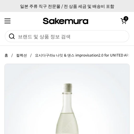
본문으로 건너뛰기
일본 주류 직구 전문몰 / 전 상품 세금 및 배송비 포함
카트 열기
0
메뉴 열기
홈
/
컬렉션
/
요시다구라u 나잇 & 댄스 improvisation2.0 for UNITED ARRO