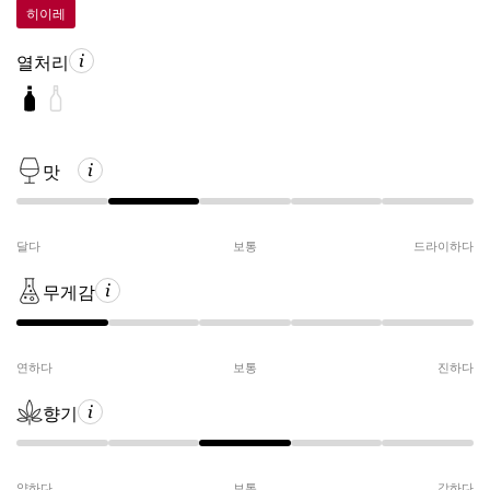
히이레
열처리
맛
달다
보통
드라이하다
무게감
연하다
보통
진하다
향기
약하다
보통
강하다