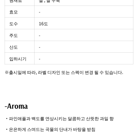
원재료
쌀 , 쌀 누룩
효모
-
도수
16도
주도
-
산도
-
입하시기
-
※출시일에 따라, 라벨 디자인 또는 스펙이 변경 될 수 있습니다.
-Aroma
・파인애플과 백도를 연상시키는 달콤하고 산뜻한 과일 향
・은은하게 스며드는 곡물의 단내가 바탕을 받침