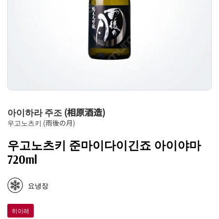
아이하라 주조 (相原酒造)
우고노츠키 (雨後の月)
우고노츠키 준마이다이긴죠 아이야마
720ml
요냉장
히이레