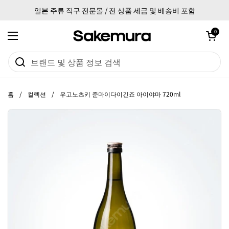
본문으로 건너뛰기
일본 주류 직구 전문몰 / 전 상품 세금 및 배송비 포함
카트 열기
0
메뉴 열기
홈
/
컬렉션
/
우고노츠키 준마이다이긴죠 아이야마 720ml