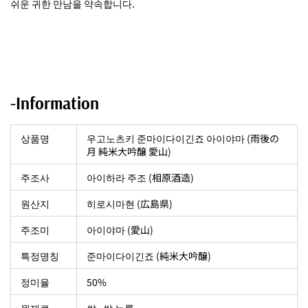
쉬운 귀한 만남을 약속합니다.
-Information
상품명
우고노츠키 준마이다이긴죠 아이야마 (雨後の
月 純米大吟醸 愛山)
주조사
아이하라 주조 (相原酒造)
원산지
히로시마현 (広島県)
주조미
아이야마 (愛山)
특정명칭
준마이다이긴죠 (純米大吟醸)
정미율
50%