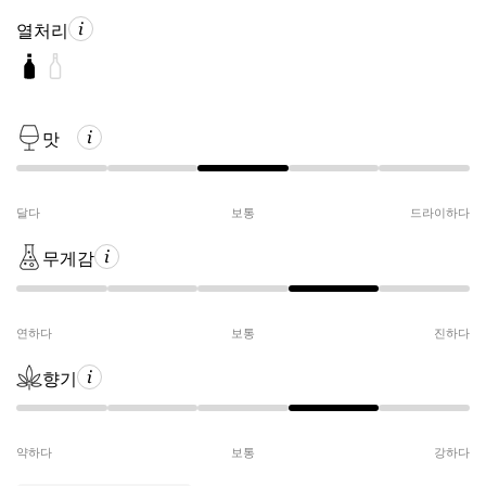
열처리
맛
달다
보통
드라이하다
무게감
연하다
보통
진하다
향기
약하다
보통
강하다