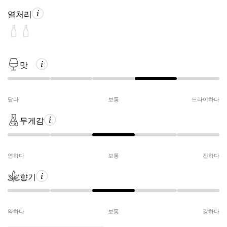
열처리
맛
달다
보통
드라이하다
무게감
연하다
보통
진하다
향기
약하다
보통
강하다