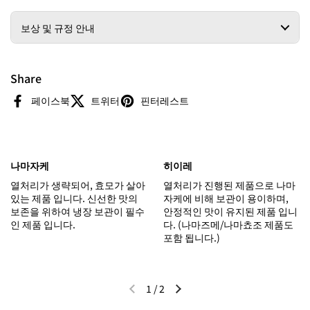
보상 및 규정 안내
Share
페이스북
트위터
핀터레스트
나마자케
히이레
열처리가 생략되어, 효모가 살아
열처리가 진행된 제품으로 나마
있는 제품 입니다. 신선한 맛의
자케에 비해 보관이 용이하며,
보존을 위하여 냉장 보관이 필수
안정적인 맛이 유지된 제품 입니
인 제품 입니다.
다. (나마즈메/나마쵸조 제품도
포함 됩니다.)
1
/
2
이전 슬라이드
다음 슬라이드