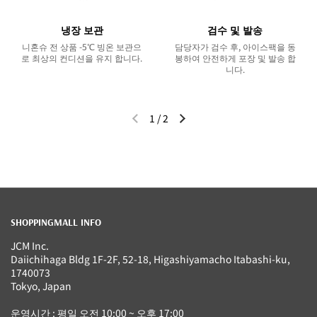
냉장 보관
검수 및 발송
니혼슈 전 상품 -5℃ 빙온 보관으
담당자가 검수 후, 아이스팩을 동
로 최상의 컨디션을 유지 합니다.
봉하여 안전하게 포장 및 발송 합
니다.
1
/
2
이전 슬라이드
다음 슬라이드
SHOPPINGMALL INFO
JCM Inc.
Daiichihaga Bldg 1F-2F, 52-18, Higashiyamacho Itabashi-ku,
1740073
Tokyo, Japan
운영시간 : 평일 오전 10:00 ~ 오후 17:00