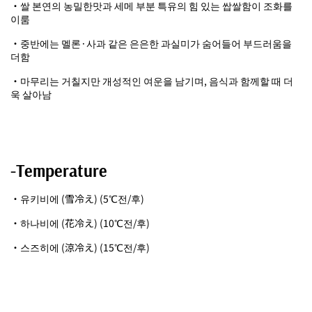
・쌀 본연의 농밀한맛과 세메 부분 특유의 힘 있는 쌉쌀함이 조화를
이룸
・중반에는 멜론·사과 같은 은은한 과실미가 숨어들어 부드러움을
더함
・마무리는 거칠지만 개성적인 여운을 남기며, 음식과 함께할 때 더
욱 살아남
-Temperature
・유키비에 (雪冷え) (5℃전/후)
・하나비에 (花冷え) (10℃전/후)
・스즈히에 (涼冷え) (15℃전/후)