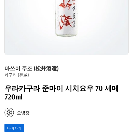
마쓰이 주조 (松井酒造)
카구라 (神蔵)
우라카구라 준마이 시치요우 70 세메
720ml
요냉장
나마자케