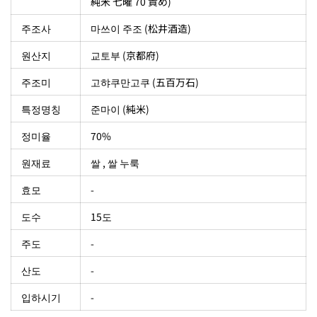
純米 七曜 70 責め)
주조사
마쓰이 주조 (松井酒造)
원산지
교토부 (京都府)
주조미
고햐쿠만고쿠 (五百万石)
특정명칭
준마이 (純米)
정미율
70%
원재료
쌀 , 쌀 누룩
효모
-
도수
15도
주도
-
산도
-
입하시기
-