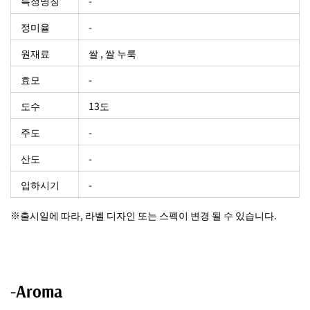
특정명칭
-
정미율
-
원재료
쌀 , 쌀 누룩
효모
-
도수
13도
주도
-
산도
-
입하시기
-
※출시일에 따라, 라벨 디자인 또는 스펙이 변경 될 수 있습니다.
-Aroma