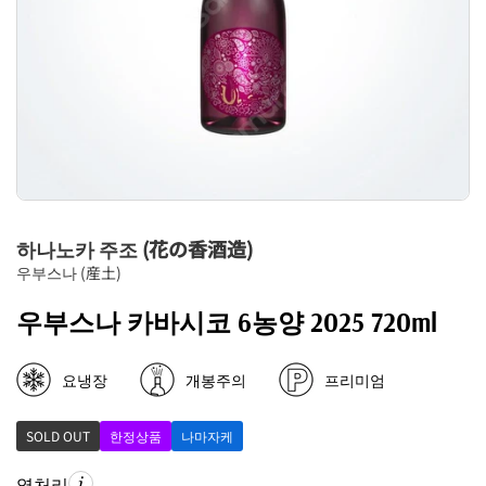
하나노카 주조 (花の香酒造)
우부스나 (産土)
우부스나 카바시코 6농양 2025 720ml
요냉장
개봉주의
프리미엄
SOLD OUT
한정상품
나마자케
열처리