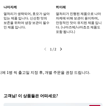
나마자케
히이레
열처리가 생략되어, 효모가 살아
열처리가 진행된 제품으로 나마
있는 제품 입니다. 신선한 맛의
자케에 비해 보관이 용이하며,
보존을 위하여 냉장 보관이 필수
안정적인 맛이 유지된 제품 입니
인 제품 입니다.
다. (나마즈메/나마쵸조 제품도
포함 됩니다.)
1
/
2
이전 슬라이드
다음 슬라이드
 1병 씩 출고일 지정 후, 개별 주문을 권장 드립니다.
고객님! 이 상품들은 어떠세요?