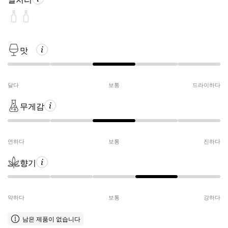
맛
달다
보통
드라이하다
무게감
연하다
보통
진하다
향기
약하다
보통
강하다
남은 제품이 없습니다