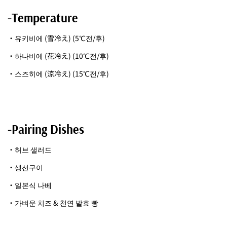
-Temperature
・유키비에 (雪冷え) (5℃전/후)
・하나비에 (花冷え) (10℃전/후)
・스즈히에 (涼冷え) (15℃전/후)
-Pairing Dishes
・허브 샐러드
・생선구이
・일본식 나베
・가벼운 치즈 & 천연 발효 빵