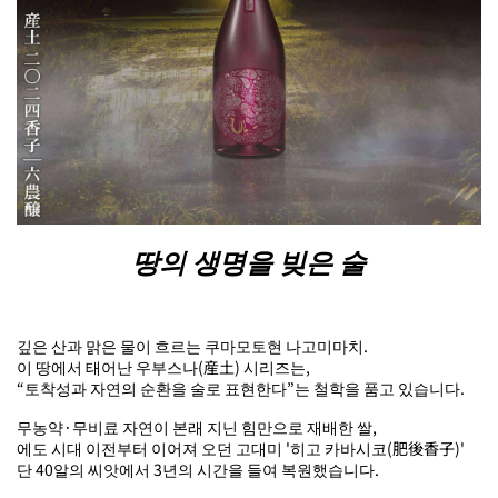
땅의 생명을 빚은 술
깊은 산과 맑은 물이 흐르는 쿠마모토현 나고미마치.
이 땅에서 태어난 우부스나(産土) 시리즈는,
“토착성과 자연의 순환을 술로 표현한다”는 철학을 품고 있습니다.
무농약·무비료 자연이 본래 지닌 힘만으로 재배한 쌀,
에도 시대 이전부터 이어져 오던 고대미 '히고 카바시코(肥後香子)'
단 40알의 씨앗에서 3년의 시간을 들여 복원했습니다.