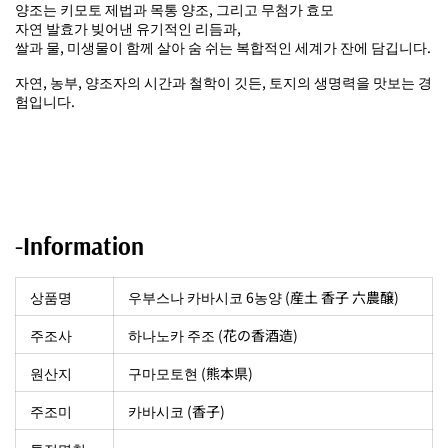
양조는 키모토 제법과 목통 양조, 그리고
무첨가 효모
자연 발효가 빚어낸 유기적인 리듬과,
쌀과 물, 미생물이 함께 살아 숨 쉬는 복합적인 세계가 잔에 담깁니다.
자연, 농부, 양조자의 시간과 철학이 깃든, 토지의 생명력을 맛보는 경
험입니다.
-Information
상품명
우부스나 카바시코 6농양 (産土 香子 六農醸)
주조사
하나노카 주조 (花の香酒造)
원산지
구마모토현 (熊本県)
주조미
카바시코 (香子)