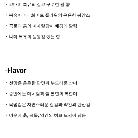
・고대미 특유의 깊고 구수한 쌀 향
・복숭아·배·화이트 플라워의 은은한 뉘앙스
・곡물과 흙의 미네랄감이 배경에 깔림
・나마 특유의 생동감 있는 향
-Flavor
・첫맛은 은은한 단맛과 부드러운 산미
・중반에는 미네랄과 쌀 본연의 복합미
・목넘김은 자연스러운 질감과 약간의 탄산감
・여운에 흙, 곡물, 약간의 허브 느낌이 남음