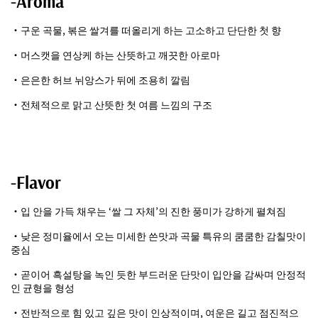
-Aroma
・구운 곡물, 볶은 쌀겨를 떠올리게 하는 고소하고 단단한 첫 향
・머스캣을 연상케 하는 산뜻하고 깨끗한 아로마
・은은한 허브 뉘앙스가 뒤에 조용히 깔림
・전체적으로 맑고 산뜻한 첫 여름 느낌의 구조
-Flavor
・입 안을 가득 채우는 ‘쌀 그 자체’의 진한 풍미가 강하게 펼쳐짐
・낮은 정미율에서 오는 미세한 쓴맛과 곡물 특유의 쿰쿰한 감칠맛이
중심
・곧이어 흑설탕을 녹인 듯한 부드러운 단맛이 입안을 감싸며 안정적
인 균형을 형성
・전반적으로 힘 있고 깊은 맛이 인상적이며, 여운은 길고 점진적으