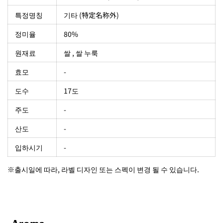
특정명칭
기타 (特定名称外)
정미율
80%
원재료
쌀 , 쌀 누룩
효모
-
도수
17도
주도
-
산도
-
입하시기
-
※출시일에 따라, 라벨 디자인 또는 스펙이 변경 될 수 있습니다.