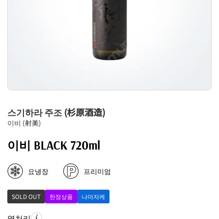
스기하라 주조 (杉原酒造)
이비 (射美)
이비 BLACK 720ml
요냉장
프리미엄
SOLD OUT
한정상품
나마자케
열처리