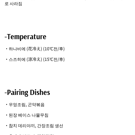
로 사라짐
-Temperature
・하나비에 (花冷え) (10℃전/후)
・스즈히에 (涼冷え) (15℃전/후)
-Pairing Dishes
・우엉조림, 곤약볶음
・된장 베이스 나물무침
・참치 데리야끼, 간장조림 생선