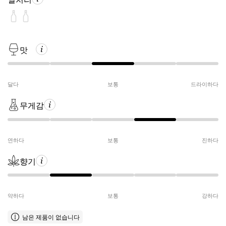
맛
달다
보통
드라이하다
무게감
연하다
보통
진하다
향기
약하다
보통
강하다
남은 제품이 없습니다