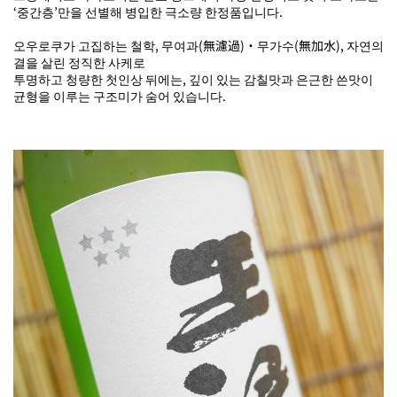
‘중간층’만을 선별해 병입한 극소량 한정품입니다.
오우로쿠가 고집하는 철학, 무여과(無濾過)・무가수(無加水), 자연의
결을 살린 정직한 사케로
투명하고 청량한 첫인상 뒤에는, 깊이 있는 감칠맛과 은근한 쓴맛이
균형을 이루는 구조미가 숨어 있습니다.