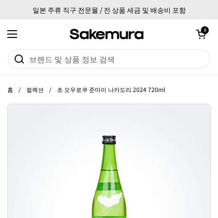
본문으로 건너뛰기
일본 주류 직구 전문몰 / 전 상품 세금 및 배송비 포함
카트 열기
0
메뉴 열기
홈
/
컬렉션
/
초 오우로쿠 준마이 나카도리 2024 720ml