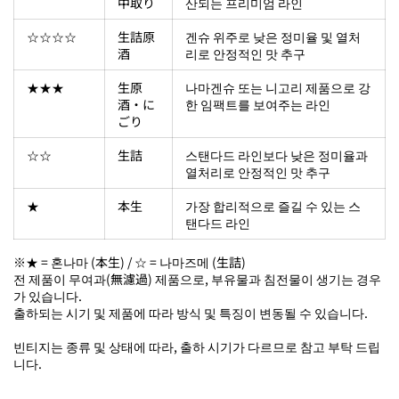
中取り
산되는 프리미엄 라인
☆☆☆☆
生詰原
겐슈 위주로 낮은 정미율 및 열처
酒
리로 안정적인 맛 추구
★★★
生原
나마겐슈 또는 니고리 제품으로 강
酒・に
한 임팩트를 보여주는 라인
ごり
☆☆
生詰
스탠다드 라인보다 낮은 정미율과
열처리로 안정적인 맛 추구
★
本生
가장 합리적으로 즐길 수 있는 스
탠다드 라인
※★ = 혼나마 (本生) / ☆ = 나마즈메 (生詰)
전 제품이 무여과(無濾過) 제품으로, 부유물과 침전물이 생기는 경우
가 있습니다.
출하되는 시기 및 제품에 따라 방식 및 특징이 변동될 수 있습니다.
빈티지는 종류 및 상태에 따라, 출하 시기가 다르므로 참고 부탁 드립
니다.