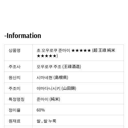
-Information
상품명
초 오우로쿠 준마이 ★★★★★ (超 王祿 純米
★★★★★)
주조사
오우로쿠 주조 (王祿酒造)
원산지
시마네현 (
島根県
)
주조미
야마다니시키 (
山田錦
)
특정명칭
준마이 (純米)
정미율
60%
원재료
쌀 , 쌀 누룩