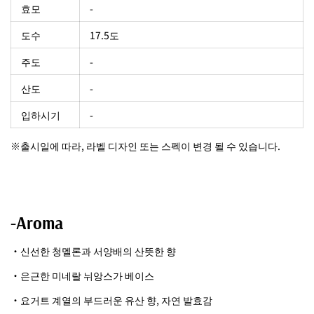
효모
-
도수
17.5도
주도
-
산도
-
입하시기
-
※출시일에 따라, 라벨 디자인 또는 스펙이 변경 될 수 있습니다.
-Aroma
・신선한 청멜론과 서양배의 산뜻한 향
・은근한 미네랄 뉘앙스가 베이스
・요거트 계열의 부드러운 유산 향, 자연 발효감