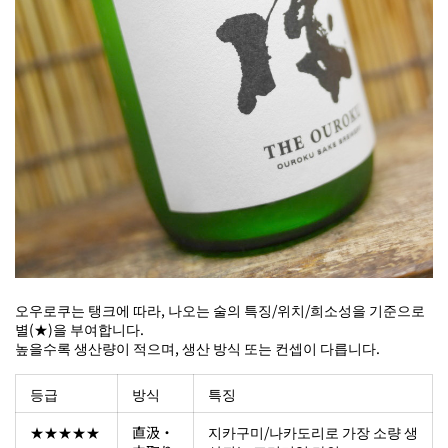
오우로쿠는 탱크에 따라, 나오는 술의 특징/위치/희소성을 기준으로
별(★)을 부여합니다.
높을수록 생산량이 적으며, 생산 방식 또는 컨셉이 다릅니다.
등급
방식
특징
★★★★★
直汲・
지카구미/나카도리로 가장 소량 생