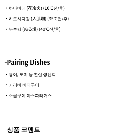
・하나비에 (花冷え) (10℃전/후)
・히토하다캉 (人肌燗) (35℃전/후)
・누루캉 (ぬる燗) (40℃전/후)
-Pairing Dishes
・광어, 도미 등 흰살 생선회
・가리비 버터구이
・소금구이 아스파라거스
상품 코멘트