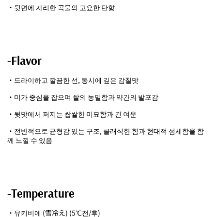
・뒷면에 자리한 곡물의 고요한 단향
-Flavor
・드라이하고 깔끔한 선, 동시에 깊은 감칠맛
・미가 중심을 잡으며 쌀의 농밀함과 약간의 발포감
・뒷맛에서 퍼지는 쌉쌀한 미묘함과 긴 여운
・전반적으로 균형감 있는 구조, 클래식한 힘과 현대적 섬세함을 함
께 느낄 수 있음
-Temperature
・유키비에 (雪冷え) (5℃전/후)