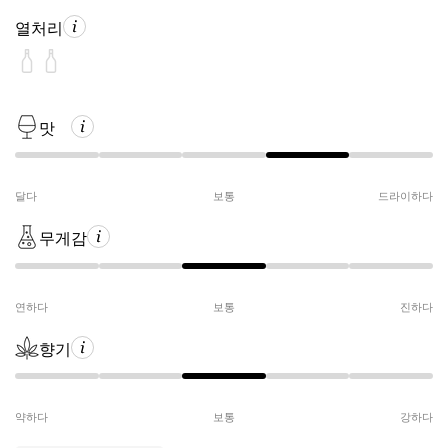
열처리
맛
달다
보통
드라이하다
무게감
연하다
보통
진하다
향기
약하다
보통
강하다