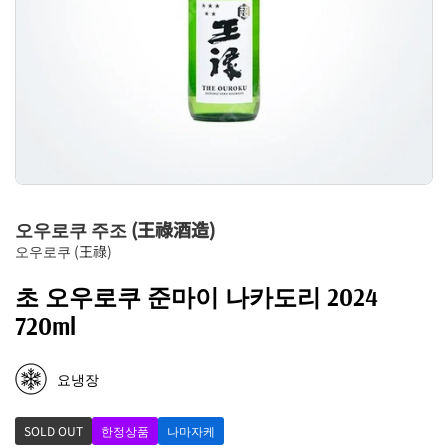
오우로쿠 주조 (王祿酒造)
오우로쿠 (王祿)
초 오우로쿠 준마이 나카도리 2024
720ml
요냉장
SOLD OUT
한정상품
나마자케