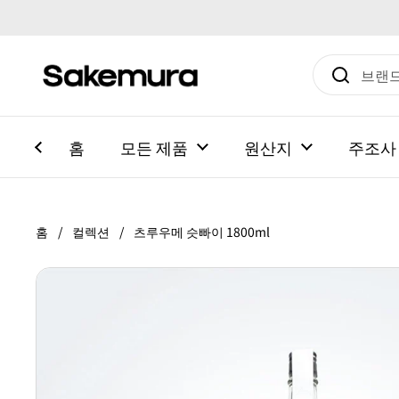
본문으로 건너뛰기
홈
모든 제품
원산지
주조사
홈
/
컬렉션
/
츠루우메 슷빠이 1800ml