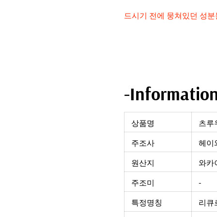
드시기 전에 뭉쳐있던 성분
-Informatio
상품명
츠루
주조사
헤이와
원산지
와카
주조미
-
특정명칭
리큐