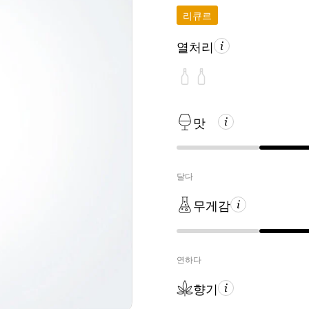
리큐르
열처리
맛
달다
무게감
연하다
향기