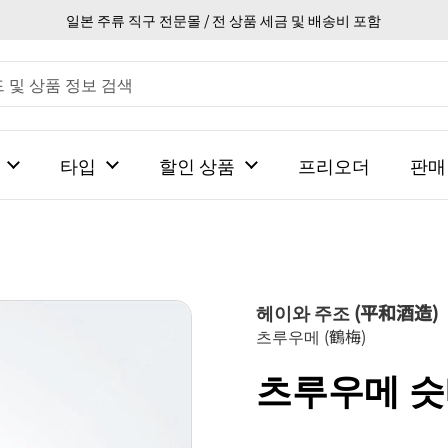
일본 주류 직구 전문몰 / 전 상품 세금 및 배송비 포함
타입
할인 상품
프리오더
판매
헤이와 주조 (平和酒造)
츠루우메 (鶴梅)
츠루우메 슷빠