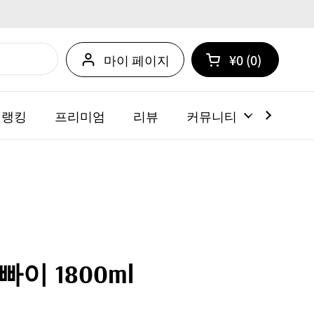
마이 페이지
¥0
0
카트 열기
쇼핑 카트 총계:
카트 내에 제품
 랭킹
프리미엄
리뷰
커뮤니티
뉴스
이 1800ml