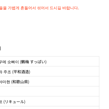
들을 가볍게 흔들어서 섞어서 드시길 바랍니다.
n
우메 슷빠이 (鶴梅 すっぱい)
 주조 (平和酒造)
야마현 (和歌山県)
르 (リキュール)