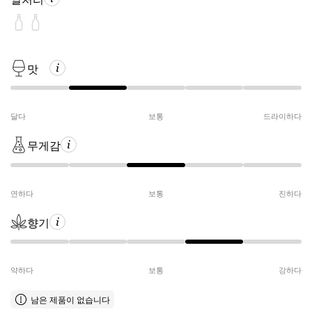
맛
달다
보통
드라이하다
무게감
연하다
보통
진하다
향기
약하다
보통
강하다
남은 제품이 없습니다