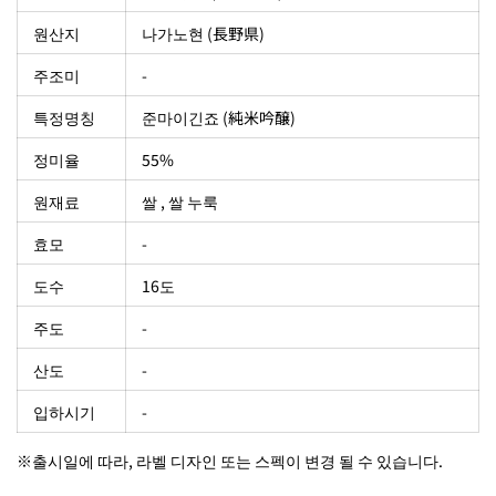
원산지
나가노현 (長野県)
주조미
-
특정명칭
준마이긴죠 (純米吟醸)
정미율
55%
원재료
쌀 , 쌀 누룩
효모
-
도수
16도
주도
-
산도
-
입하시기
-
※출시일에 따라, 라벨 디자인 또는 스펙이 변경 될 수 있습니다.