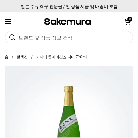
본문으로 건너뛰기
일본 주류 직구 전문몰 / 전 상품 세금 및 배송비 포함
카트 열기
0
메뉴 열기
홈
/
컬렉션
/
카나에 준마이긴죠 나마 720ml