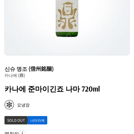
신슈 명조 (信州銘醸)
카나에 (鼎)
카나에 준마이긴죠 나마 720ml
요냉장
SOLD OUT
나마자케
열처리