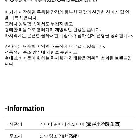
첫 향부터 맑고 산뜻한 사과 향을 떠올리게 합니다.
마시기 시작하면 두툼한 감각의 풍부한 단맛과 선명한 산미가 입 안
을 가득 채웁니다.
그러나 농밀함 속에서도 무겁지 않고,
경쾌한 리듬으로 흘러가며 개방적인 인상을 줍니다.
마지막에는 은근한 쌉싸래한 뉘앙스가 남아 전체 균형을 정리합니다.
카나에는 단순히 지역의 대표작에 머무르지 않습니다.
전통적인 주조 방식에 기반을 두면서도
현대 소비자들이 원하는 화사함과 경쾌함을 정확히 설계한 브랜드입
니다.
-Information
상품명
카나에 준마이긴죠 나마 (鼎 純米吟醸 生酒)
주조사
‎신슈 명조 (信州銘醸)