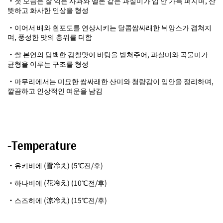
・첫 모금은 잘 익은 사과와 멜론 같은 과실미가 입 안 가득 퍼지며, 산
뜻하고 화사한 인상을 형성
・이어서 배와 흰포도를 연상시키는 달콤쌉싸래한 뉘앙스가 겹쳐지
며, 풍성한 맛의 층위를 더함
・쌀 본연의 담백한 감칠맛이 바탕을 받쳐주어, 과실미와 곡물미가
균형을 이루는 구조를 형성
・마무리에서는 미묘한 쌉싸래한 산미와 청량감이 입안을 정리하며,
깔끔하고 인상적인 여운을 남김
-Temperature
・유키비에 (雪冷え) (5℃전/후)
・하나비에 (花冷え) (10℃전/후)
・스즈히에 (涼冷え) (15℃전/후)