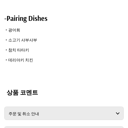
-Pairing Dishes
・광어회
・소고기 샤부샤부
・참치 타타키
・데리야키 치킨
상품 코멘트
주문 및 취소 안내