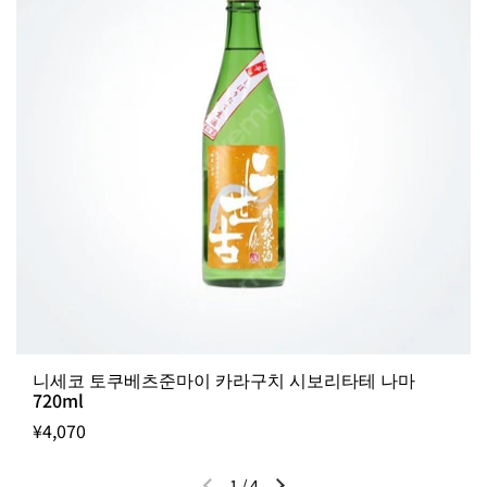
니세코 토쿠베츠준마이 카라구치 시보리타테 나마
720ml
¥4,070
1
/
4