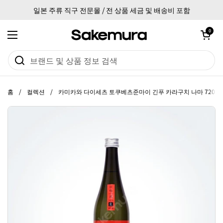
본문으로 건너뛰기
일본 주류 직구 전문몰 / 전 상품 세금 및 배송비 포함
카트 열기
0
메뉴 열기
홈
/
컬렉션
/
카미카와 다이세츠 토쿠베츠준마이 긴푸 카라구치 나마 720ml