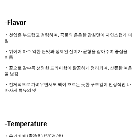
-Flavor
・첫입은 부드럽고 청량하며, 곡물의 은은한 감칠맛이 자연스럽게 퍼
짐
・뒤이어 아주 약한 단맛과 정제된 산미가 균형을 잡아주며 중심을
이룸
・끝으로 갈수록 선명한 드라이함이 깔끔하게 정리되며, 산뜻한 여운
을 남김
・전체적으로 가벼우면서도 맥이 흐르는 듯한 구조감이 인상적인 나
마자케 특유의 맛
-Temperature
・유키비에 (雪冷え) (5℃전/후)