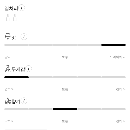
열처리
맛
달다
보통
드라이하다
무게감
연하다
보통
진하다
향기
약하다
보통
강하다