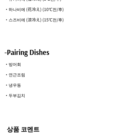
・하나비에 (花冷え) (10℃전/후)
・스즈비에 (涼冷え) (15℃전/후)
-Pairing Dishes
・방어회
・연근조림
・냉우동
・두부김치
상품 코멘트