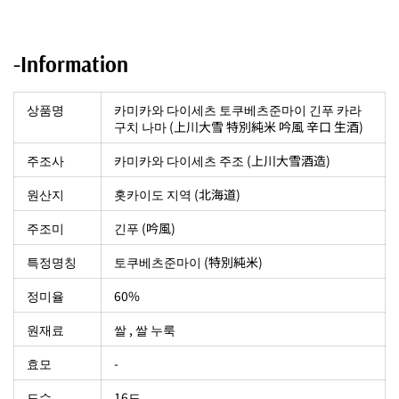
-Information
상품명
카미카와 다이세츠 토쿠베츠준마이 긴푸 카라
구치 나마 (上川大雪 特別純米 吟風 辛口 生酒)
주조사
카미카와 다이세츠 주조 (上川大雪酒造)
원산지
홋카이도 지역 (北海道)
주조미
긴푸 (吟風)
특정명칭
토쿠베츠준마이 (特別純米)
정미율
60%
원재료
쌀 , 쌀 누룩
효모
-
도수
16도