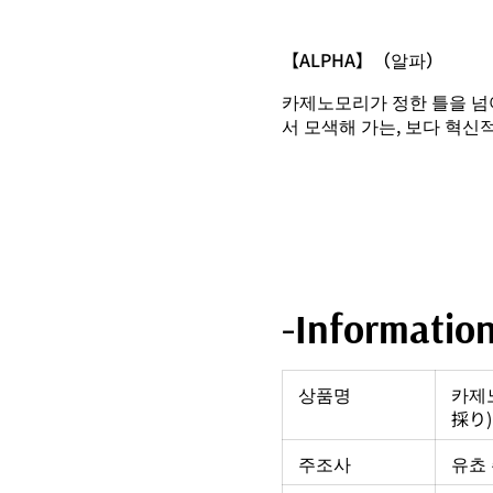
【ALPHA】（알파）
카제노모리가 정한 틀을 넘
서 모색해 가는, 보다 혁신적
-Informatio
상품명
카제노
採り)
주조사
유쵸