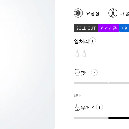
요냉장
개
SOLD OUT
한정상품
나
열처리
맛
달다
무게감