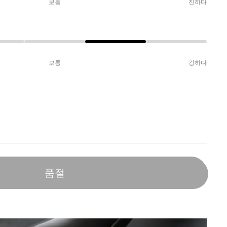
보통
진하다
보통
강하다
품절