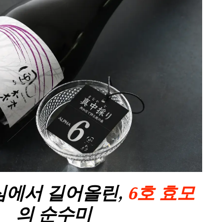
심에서 길어올린,
6호 효모
의 순수미