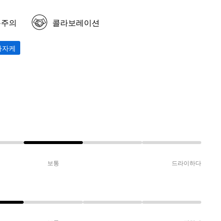
봉주의
콜라보레이션
마자케
보통
드라이하다