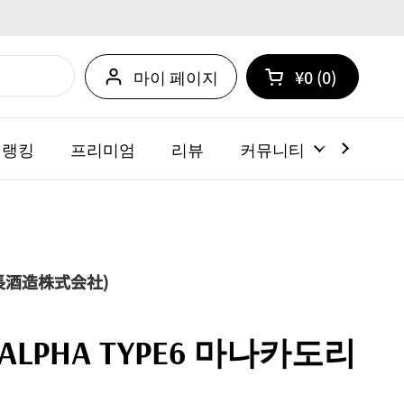
마이 페이지
¥0
0
카트 열기
쇼핑 카트 총계:
카트 내에 제품
 랭킹
프리미엄
리뷰
커뮤니티
뉴스
油長酒造株式会社)
LPHA TYPE6 마나카도리