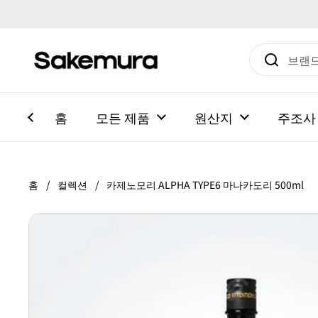
본문으로 건너뛰기
홈
모든 제품
원산지
주조사
홈
/
컬렉션
/
카제노모리 ALPHA TYPE6 마나카도리 500ml