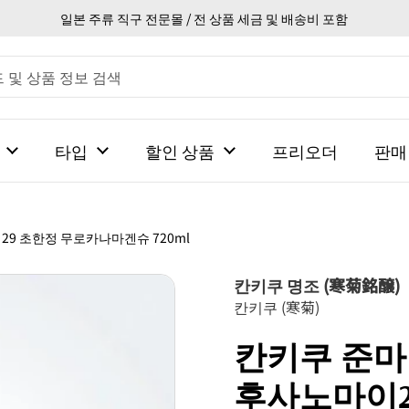
일본 주류 직구 전문몰 / 전 상품 세금 및 배송비 포함
타입
할인 상품
프리오더
판매
이29 초한정 무로카나마겐슈 720ml
칸키쿠 명조 (寒菊銘醸)
칸키쿠 (寒菊)
칸키쿠 준마이다
후사노마이2