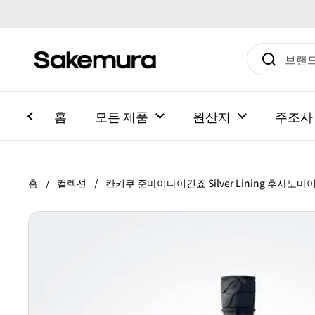
본문으로 건너뛰기
홈
모든 제품
원산지
주조사
홈
/
컬렉션
/
칸키쿠 준마이다이긴죠 Silver Lining 후사노마