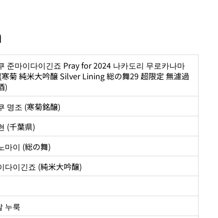
n
 준마이다이긴죠 Pray for 2024 나카도리 무로카나마
(寒菊 純米大吟醸 Silver Lining 総の舞29 超限定 無濾過
酒)
 명조 (寒菊銘醸)
 (千葉県)
노마이 (総の舞)
이다이긴죠 (純米大吟醸)
 쌀 누룩