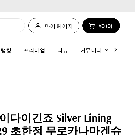
마이 페이지
¥0
0
카트 열기
쇼핑 카트 총계:
카트 내에 제품
 랭킹
프리미엄
리뷰
커뮤니티
뉴스
이긴죠 Silver Lining
9 초한정 무로카나마겐슈