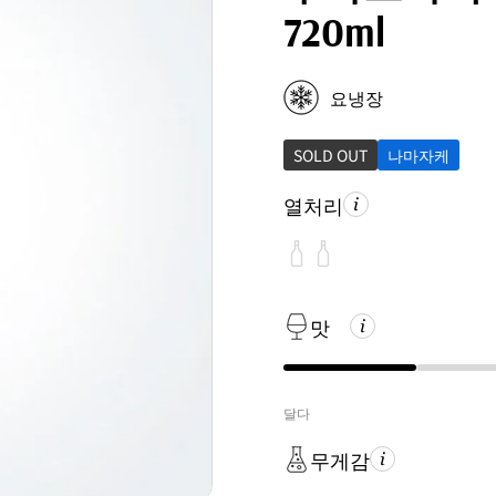
720ml
요냉장
SOLD OUT
나마자케
열처리
맛
달다
무게감