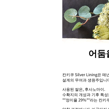
어둠
칸키쿠 Silver Lining
설계의 무여과 생원주입니다
사용된 쌀은, 후사노마이.
수확지의 개성과 기후 특성
**정미율 29%**라는 칸