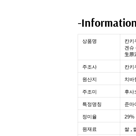
-Informatio
상품명
칸키쿠
겐슈 
生原
주조사
칸키쿠
원산지
치바현
주조미
후사
특정명칭
준마
정미율
29%
원재료
쌀 ,