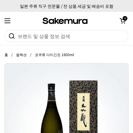
본문으로 건너뛰기
일본 주류 직구 전문몰 / 전 상품 세금 및 배송비 포함
카트 열기
0
메뉴 열기
홈
/
컬렉션
/
코쿠류 다이긴죠 1800ml