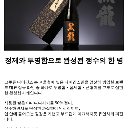
정제와 투명함으로 완성된 정수의 한 병
코쿠류 다이긴죠 는 겨울철에 빚은 다이긴죠만을 엄선해 병입한 브랜
드 대표 정규 라인 중 하나로 투명함・섬세함・균형미를 고도로 실현
한 완성형 사케입니다.
사용된 쌀은 야마다니시키를 50% 정미,
산뜻하면서도 단정한 과실향이 인상적이며,
입 안에 들어오는 질감은 가볍고 부드럽게 미끄러지듯 유연하게 퍼집
니다.