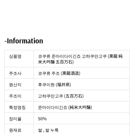
-Information
상품명
코쿠류 준마이다이긴죠 고햐쿠만고쿠 (黒龍 純
米大吟醸 五百万石)
주조사
코쿠류 주조 (黒龍酒造)
원산지
후쿠이현 (福井県)
주조미
고햐쿠만고쿠 (五百万石)
특정명칭
준마이다이긴죠 (純米大吟醸)
정미율
50%
원재료
쌀 , 쌀 누룩