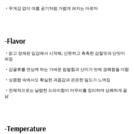
・무게감 없이 여름 공기처럼 가볍게 퍼지는 아로마
-Flavor
・맑고 정제된 입감에서 시작해, 산뜻하고 촉촉한 감칠맛과 단맛이
퍼짐
・감귤류를 연상케 하는 가벼운 쌉쌀함과 산미가 맛에 경쾌함을 더함
・상큼함 속에서도 확실한 과즙감과 은은한 밀도가 느껴짐
・전체적으로는 날렵한 드라이함이 마무리를 정리하며 상쾌하게 끝
남
-Temperature