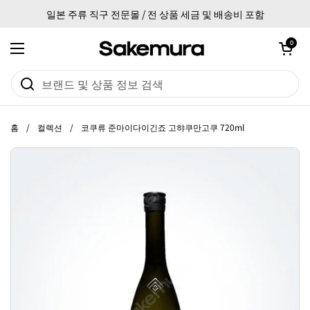
본문으로 건너뛰기
일본 주류 직구 전문몰 / 전 상품 세금 및 배송비 포함
카트 열기
0
메뉴 열기
홈
/
컬렉션
/
코쿠류 준마이다이긴죠 고햐쿠만고쿠 720ml