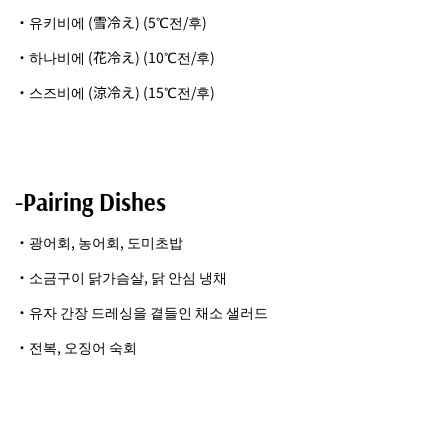
・유키비에 (雪冷え) (5℃전/후)
・하나비에 (花冷え) (10℃전/후)
・스즈비에 (涼冷え) (15℃전/후)
-Pairing Dishes
・광어회, 농어회, 도미초밥
・소금구이 닭가슴살, 닭 안심 냉채
・유자 간장 드레싱을 곁들인 채소 샐러드
・전복, 오징어 숙회