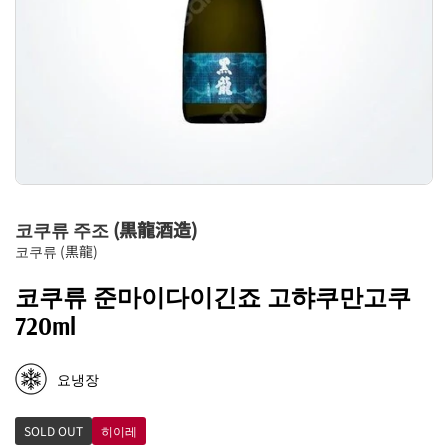
코쿠류 주조 (黒龍酒造)
코쿠류 (黒龍)
코쿠류 준마이다이긴죠 고햐쿠만고쿠
720ml
요냉장
SOLD OUT
히이레