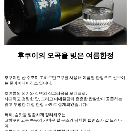
후쿠이의 오곡을 빚은 여름한정
후쿠이현 산 주조미 고햐쿠만고쿠를 사용해 여름철 한정으로 선보이
는 준마이다이긴죠 입니다.
초여름의 생기와 강변의 싱그러움을 모티프로,
샤프하고 청량한 맛, 그리고 미네랄감과 은은한 쌉쌀함이 공존하는
맑고 투명한 계절 한정 사케로 설계되었습니다.
특히, 술맛을 깔끔하게 정리해주는
고햐쿠만고쿠 특유의 가벼운 쌀 구조와 담백한 밸런스가 잘 드러나
며,