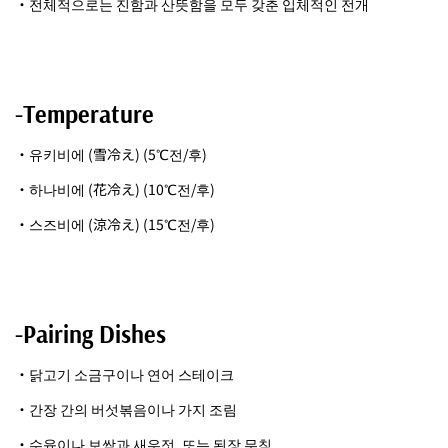
・전체적으로는 진함과 산뜻함을 모두 갖춘 입체적인 전개
-Temperature
・유키비에 (雪冷え) (5℃전/후)
・하나비에 (花冷え) (10℃전/후)
・스즈비에 (涼冷え) (15℃전/후)
-Pairing Dishes
・닭고기 소금구이나 연어 스테이크
・간장 간의 버섯볶음이나 가지 조림
・수육이나 보쌈과 새우젓, 또는 된장 무침