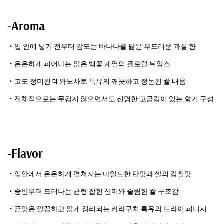
-Aroma
・입 안에 넣기 전부터 감도는 바나나를 닮은 부드러운 과실 향
・은은하게 피어나는 맑은 백꽃 계열의 플로럴 뉘앙스
・고도 정미된 데와노사토 특유의 깨끗하고 정돈된 쌀 내음
・전체적으로는 무겁지 않으면서도 선명한 고급감이 있는 향기 구성
-Flavor
・입안에서 은은하게 펼쳐지는 마일드한 단맛과 쌀의 감칠맛
・중반부터 드러나는 균형 잡힌 산미와 슬림한 쌀 구조감
・끝맛은 깔끔하고 맑게 정리되는 카라구치 특유의 드라이 피니시