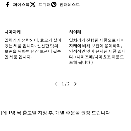
페이스북
트위터
핀터레스트
나마자케
히이레
열처리가 생략되어, 효모가 살아
열처리가 진행된 제품으로 나마
있는 제품 입니다. 신선한 맛의
자케에 비해 보관이 용이하며,
보존을 위하여 냉장 보관이 필수
안정적인 맛이 유지된 제품 입니
인 제품 입니다.
다. (나마즈메/나마쵸조 제품도
포함 됩니다.)
1
/
2
이전 슬라이드
다음 슬라이드
 1병 씩 출고일 지정 후, 개별 주문을 권장 드립니다.