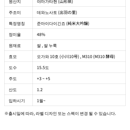
원산지
야마가타현 (山形県)
주조미
데와노사토 (出羽の里)
특정명칭
준마이다이긴죠 (純米大吟醸)
정미율
48%
원재료
쌀 , 쌀 누룩
효모
오가와 10호 (小川10号) , M310 (M310 酵母)
도수
15.5도
주도
+3 ~ +5
산도
1.2
입하시기
1월~
※출시일에 따라, 라벨 디자인 또는 스펙이 변경 될 수 있습니다.