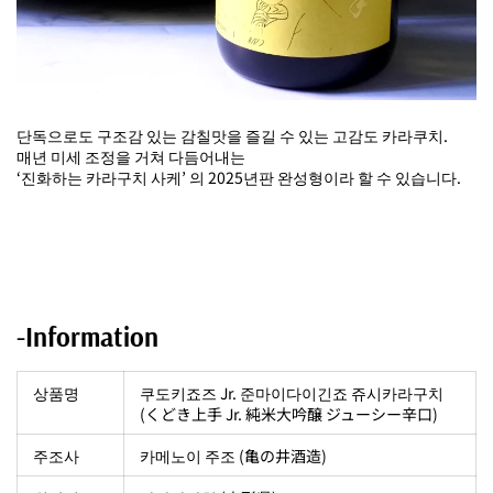
단독으로도 구조감 있는 감칠맛을 즐길 수 있는 고감도 카라쿠치.
매년 미세 조정을 거쳐 다듬어내는
‘진화하는 카라구치 사케’ 의 2025년판 완성형이라 할 수 있습니다.
-Information
상품명
쿠도키죠즈 Jr. 준마이다이긴죠 쥬시카라구치
(くどき上手 Jr. 純米大吟醸 ジューシー辛口)
주조사
카메노이 주조 (亀の井酒造)