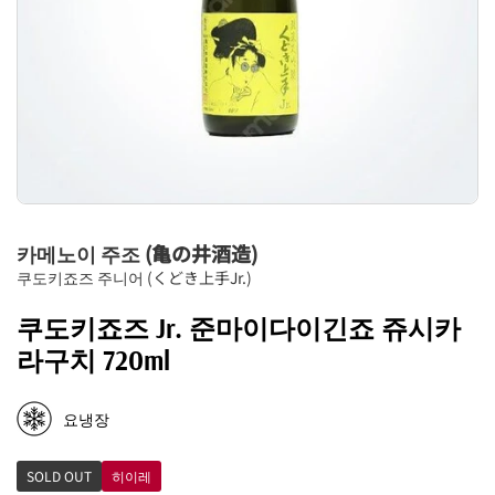
카메노이 주조 (亀の井酒造)
쿠도키죠즈 주니어 (くどき上手Jr.)
쿠도키죠즈 Jr. 준마이다이긴죠 쥬시카
라구치 720ml
요냉장
SOLD OUT
히이레