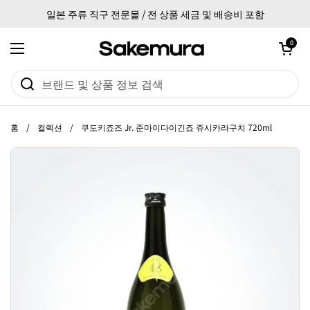
본문으로 건너뛰기
일본 주류 직구 전문몰 / 전 상품 세금 및 배송비 포함
카트 열기
0
메뉴 열기
홈
/
컬렉션
/
쿠도키죠즈 Jr. 준마이다이긴죠 쥬시카라구치 720ml