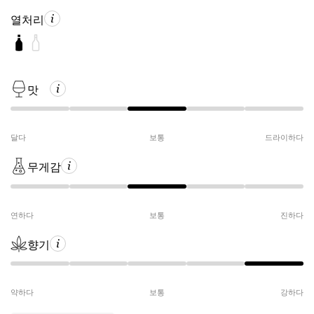
열처리
맛
달다
보통
드라이하다
무게감
연하다
보통
진하다
향기
약하다
보통
강하다