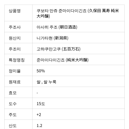
상품명
쿠보타 만쥬 준마이다이긴죠 (久保田 萬寿 純米
大吟醸)
주조사
아사히 주조 (朝日酒造)
원산지
니가타현 (新潟県)
주조미
고햐쿠만고쿠 (五百万石)
특정명칭
준마이다이긴죠 (純米大吟醸)
정미율
50%
원재료
쌀 , 쌀 누룩
효모
-
도수
15도
주도
+2
산도
1.2