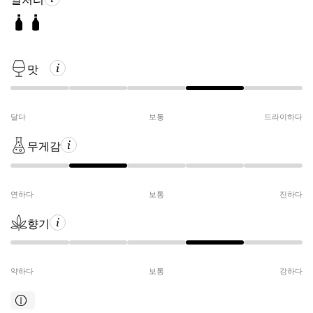
맛
달다
보통
드라이하다
무게감
연하다
보통
진하다
향기
약하다
보통
강하다