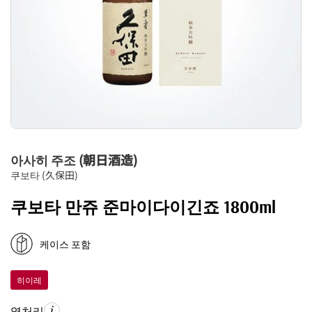
아사히 주조 (朝日酒造)
쿠보타 (久保田)
쿠보타 만쥬 준마이다이긴죠 1800ml
케이스 포함
히이레
열처리