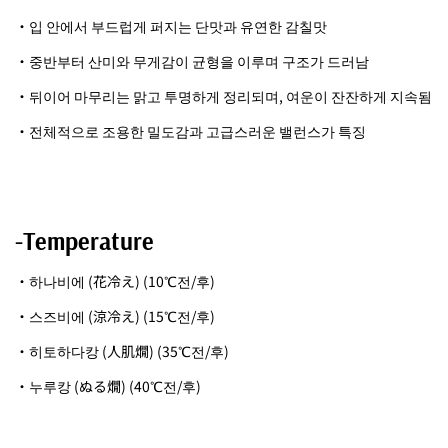
・입 안에서 부드럽게 퍼지는 단맛과 유연한 감칠맛
・중반부터 산미와 무게감이 균형을 이루며 구조가 드러남
・뒤이어 마무리는 맑고 투명하게 정리되며, 여운이 잔잔하게 지속됨
・전체적으로 조용한 밀도감과 고급스러운 밸런스가 특징
-Temperature
・하나비에 (花冷え) (10℃전/후)
・스즈비에 (涼冷え) (15℃전/후)
・히토하다캉 (人肌燗) (35℃전/후)
・누루캉 (ぬる燗) (40℃전/후)