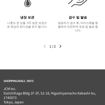
냉장 보관
검수 및 발송
니혼슈 전 상품 -5℃ 빙온 보관으
담당자가 검수 후, 아이스팩을 동
로 최상의 컨디션을 유지 합니다.
봉하여 안전하게 포장 및 발송 합
니다.
1
/
2
이전 슬라이드
다음 슬라이드
SHOPPINGMALL INFO
JCM Inc.
Daiichihaga Bldg 1F-2F, 52-18, Higashiyamacho Itabashi-ku,
1740073
Tokyo, Japan