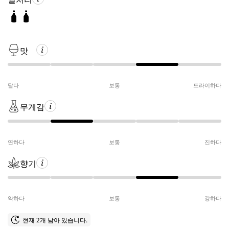
맛
달다
보통
드라이하다
무게감
연하다
보통
진하다
향기
약하다
보통
강하다
현재 2개 남아 있습니다.