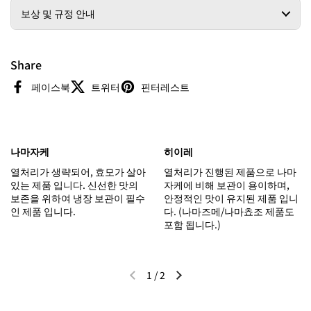
보상 및 규정 안내
Share
페이스북
트위터
핀터레스트
나마자케
히이레
열처리가 생략되어, 효모가 살아
열처리가 진행된 제품으로 나마
있는 제품 입니다. 신선한 맛의
자케에 비해 보관이 용이하며,
보존을 위하여 냉장 보관이 필수
안정적인 맛이 유지된 제품 입니
인 제품 입니다.
다. (나마즈메/나마쵸조 제품도
포함 됩니다.)
1
/
2
이전 슬라이드
다음 슬라이드