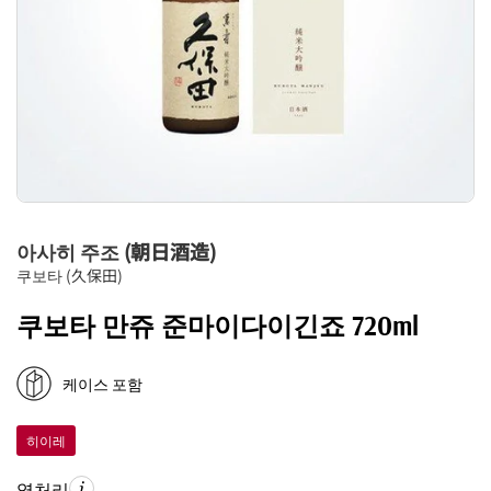
아사히 주조 (朝日酒造)
쿠보타 (久保田)
쿠보타 만쥬 준마이다이긴죠 720ml
케이스 포함
히이레
열처리