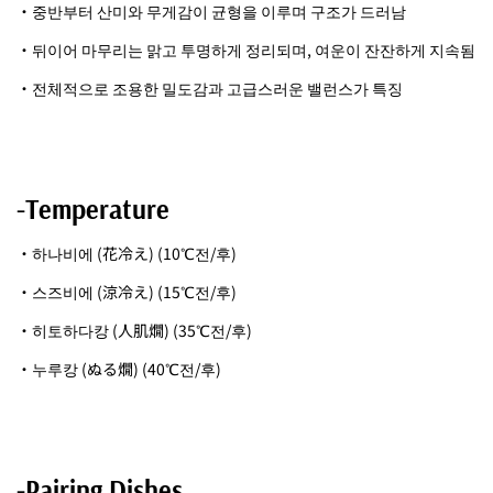
・중반부터 산미와 무게감이 균형을 이루며 구조가 드러남
・뒤이어 마무리는 맑고 투명하게 정리되며, 여운이 잔잔하게 지속됨
・전체적으로 조용한 밀도감과 고급스러운 밸런스가 특징
-Temperature
・하나비에 (花冷え) (10℃전/후)
・스즈비에 (涼冷え) (15℃전/후)
・히토하다캉 (人肌燗) (35℃전/후)
・누루캉 (ぬる燗) (40℃전/후)
-Pairing Dishes