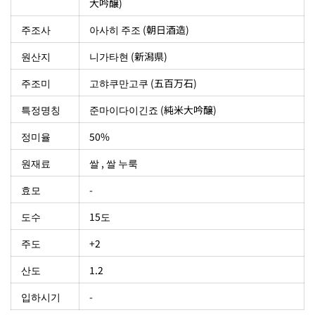
大吟醸)
주조사
아사히 주조 (朝日酒造)
원산지
니가타현 (新潟県)
주조미
고햐쿠만고쿠 (五百万石)
특정명칭
준마이다이긴죠 (純米大吟醸)
정미율
50%
원재료
쌀 , 쌀 누룩
효모
-
도수
15도
주도
+2
산도
1.2
입하시기
-