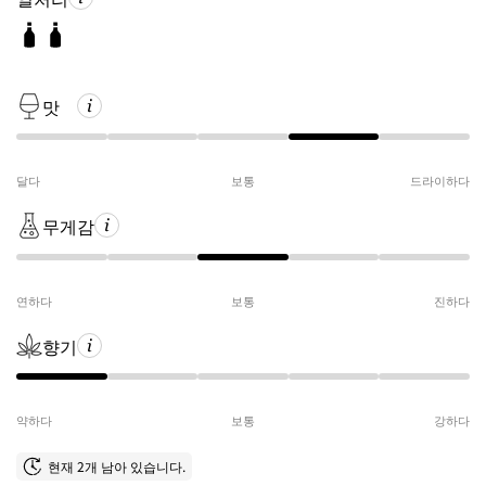
맛
달다
보통
드라이하다
무게감
연하다
보통
진하다
향기
약하다
보통
강하다
현재 2개 남아 있습니다.