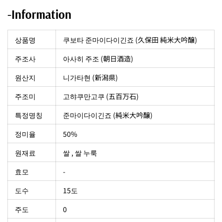
-Information
상품명
쿠보타 준마이다이긴죠 (久保田 純米大吟醸)
주조사
아사히 주조 (朝日酒造)
원산지
니가타현 (新潟県)
주조미
고햐쿠만고쿠 (五百万石)
특정명칭
준마이다이긴죠 (純米大吟醸)
정미율
50%
원재료
쌀 , 쌀 누룩
효모
-
도수
15도
주도
0