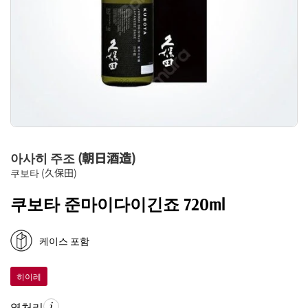
아사히 주조 (朝日酒造)
쿠보타 (久保田)
쿠보타 준마이다이긴죠 720ml
케이스 포함
히이레
열처리