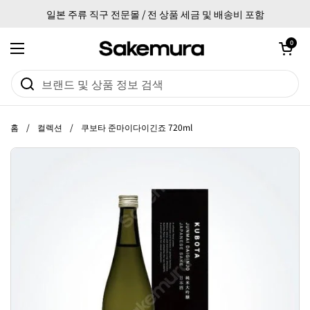
본문으로 건너뛰기
일본 주류 직구 전문몰 / 전 상품 세금 및 배송비 포함
카트 열기
0
메뉴 열기
홈
/
컬렉션
/
쿠보타 준마이다이긴죠 720ml