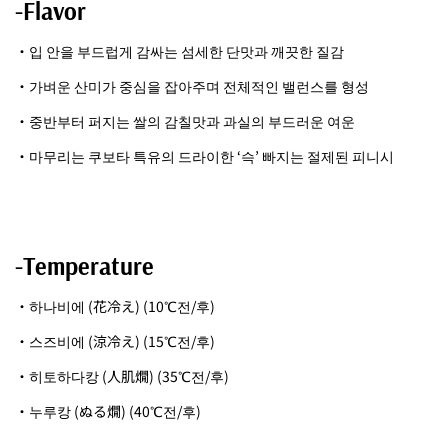
-Flavor
・입 안을 부드럽게 감싸는 섬세한 단맛과 깨끗한 질감
・가벼운 산미가 중심을 잡아주며 전체적인 밸런스를 형성
・중반부터 퍼지는 쌀의 감칠맛과 과실의 부드러운 여운
・마무리는 쿠보타 특유의 드라이한 ‘슥’ 빠지는 절제된 피니시
-Temperature
・하나비에 (花冷え) (10℃전/후)
・스즈비에 (涼冷え) (15℃전/후)
・히토하다캉 (人肌燗) (35℃전/후)
・누루캉 (ぬる燗) (40℃전/후)