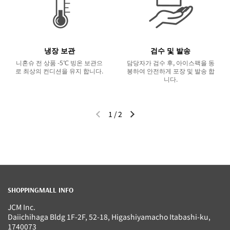
냉장 보관
검수 및 발송
니혼슈 전 상품 -5℃ 빙온 보관으
담당자가 검수 후, 아이스팩을 동
로 최상의 컨디션을 유지 합니다.
봉하여 안전하게 포장 및 발송 합
니다.
1
/
2
이전 슬라이드
다음 슬라이드
SHOPPINGMALL INFO
JCM Inc.
Daiichihaga Bldg 1F-2F, 52-18, Higashiyamacho Itabashi-ku,
1740073