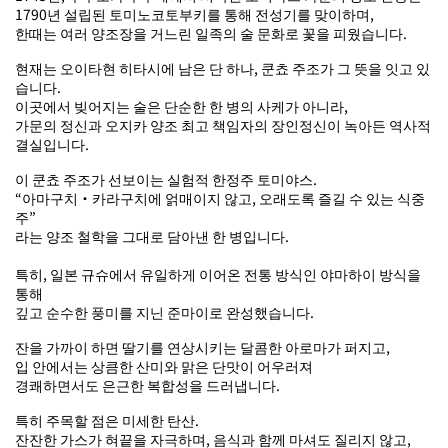
1790년 설립된 토미노코토부키를 통해 전성기를 맞이하며,
한때는 여러 양조장을 거느린 일족의 술 문화로 꽃을 피웠습니다.
현재는 오이타현 히타시에 남은 단 하나, 쿤쵸 주조가 그 뜻을 잇고 있
습니다.
이곳에서 빚어지는 술은 단순한 한 병의 사케가 아니라,
가문의 정신과 오지카 양조 최고 책임자의 장인정신이 녹아든 역사적
결실입니다.
이 쿤쵸 주조가 선보이는 실험적 한정주 토미야스.
“아마구치・카라구치에 얽매이지 않고, 오래도록 즐길 수 있는 식중
주”
라는 양조 철학을 그대로 담아낸 한 병입니다.
특히, 일본 규슈에서 유일하게 이어온 전통 방식인 야마하이 방식을
통해
깊고 순수한 풍미를 지닌 준마이로 완성했습니다.
잔을 가까이 하면 딸기를 연상시키는 달콤한 아로마가 퍼지고,
입 안에서는 상큼한 산미와 맑은 단맛이 어우러져
경쾌하면서도 은근한 복합성을 드러냅니다.
특히 주목할 점은 미세한 탄산.
잔잔한 가스가 혀끝을 자극하며, 음식과 함께 마셔도 질리지 않고,