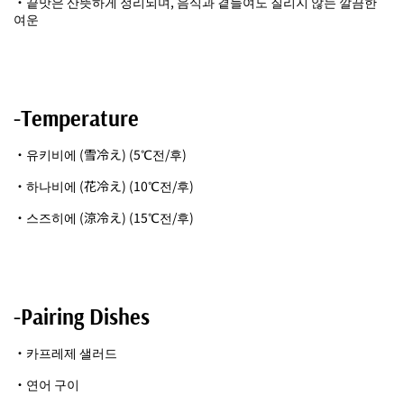
・끝맛은 산뜻하게 정리되며, 음식과 곁들여도 질리지 않는 깔끔한
여운
-Temperature
・유키비에 (雪冷え) (5℃전/후)
・하나비에 (花冷え) (10℃전/후)
・스즈히에 (涼冷え) (15℃전/후)
-Pairing Dishes
・카프레제 샐러드
・연어 구이