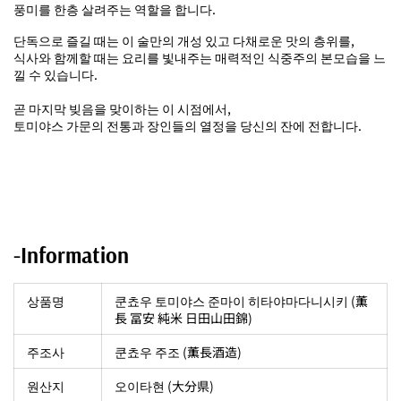
풍미를 한층 살려주는 역할을 합니다.
단독으로 즐길 때는 이 술만의 개성 있고 다채로운 맛의 층위를,
식사와 함께할 때는 요리를 빛내주는 매력적인 식중주의 본모습을 느
낄 수 있습니다.
곧 마지막 빚음을 맞이하는 이 시점에서,
토미야스 가문의 전통과 장인들의 열정을 당신의 잔에 전합니다.
-Information
상품명
쿤쵸우 토미야스 준마이 히타야마다니시키 (薫
長 冨安 純米 日田山田錦
)
주조사
쿤쵸우 주조 (薫長酒造)
원산지
오이타현 (大分県)