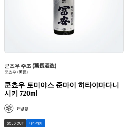
쿤쵸우 주조 (薫長酒造)
쿤쵸우 (薫長)
쿤쵸우 토미야스 준마이 히타야마다니
시키 720ml
요냉장
SOLD OUT
나마자케