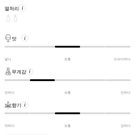
열처리
맛
달다
보통
드라이하다
무게감
연하다
보통
진하다
향기
약하다
보통
강하다