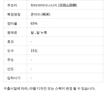
주조미
히타야마다니시키 (日田
山田錦
)
특정명칭
준마이 (純米)
정미율
65%
원재료
쌀 , 쌀 누룩
효모
-
도수
15도
주도
-
산도
-
입하시기
-
※출시일에 따라, 라벨 디자인 또는 스펙이 변경 될 수 있습니다.